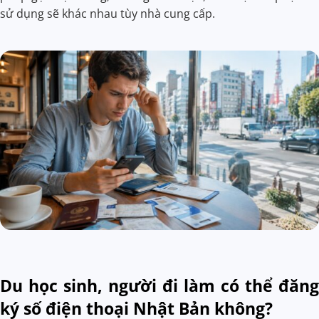
sử dụng sẽ khác nhau tùy nhà cung cấp.
Du học sinh, người đi làm có thể đăng
ký số điện thoại Nhật Bản không?