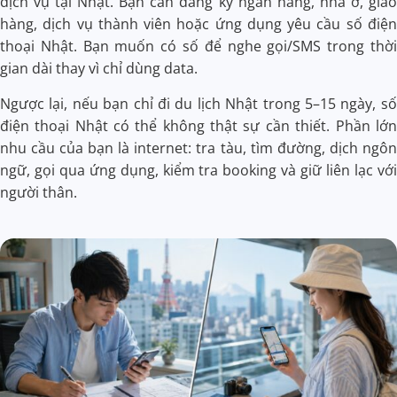
dịch vụ tại Nhật. Bạn cần đăng ký ngân hàng, nhà ở, giao
hàng, dịch vụ thành viên hoặc ứng dụng yêu cầu số điện
thoại Nhật. Bạn muốn có số để nghe gọi/SMS trong thời
gian dài thay vì chỉ dùng data.
Ngược lại, nếu bạn chỉ đi du lịch Nhật trong 5–15 ngày, số
điện thoại Nhật có thể không thật sự cần thiết. Phần lớn
nhu cầu của bạn là internet: tra tàu, tìm đường, dịch ngôn
ngữ, gọi qua ứng dụng, kiểm tra booking và giữ liên lạc với
người thân.