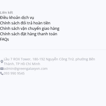
Liên kết
Điều khoản dịch vụ
Chính sách đổi trả hoàn tiền
Chính sách vận chuyển giao hàng
Chính sách đặt hàng thanh toán
FAQs
Lầu 7 ROX Tower, 180-192 Nguyễn Công Trứ, phường Bến
Thành, TP Hồ Chí Minh
admin@greengalaxyvn.com
093 990 9545