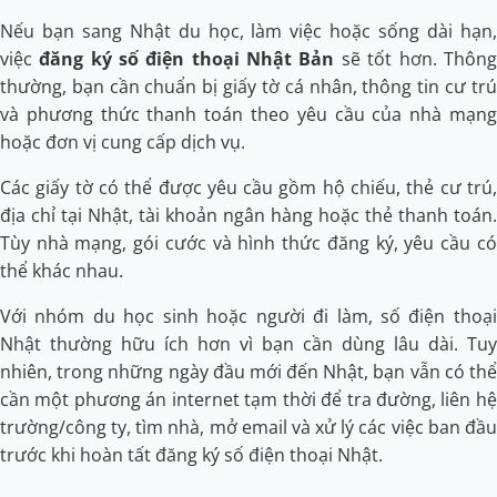
Nếu bạn sang Nhật du học, làm việc hoặc sống dài hạn,
việc
đăng ký số điện thoại Nhật Bản
sẽ tốt hơn. Thông
thường, bạn cần chuẩn bị giấy tờ cá nhân, thông tin cư trú
và phương thức thanh toán theo yêu cầu của nhà mạng
hoặc đơn vị cung cấp dịch vụ.
Các giấy tờ có thể được yêu cầu gồm hộ chiếu, thẻ cư trú,
địa chỉ tại Nhật, tài khoản ngân hàng hoặc thẻ thanh toán.
Tùy nhà mạng, gói cước và hình thức đăng ký, yêu cầu có
thể khác nhau.
Với nhóm du học sinh hoặc người đi làm, số điện thoại
Nhật thường hữu ích hơn vì bạn cần dùng lâu dài. Tuy
nhiên, trong những ngày đầu mới đến Nhật, bạn vẫn có thể
cần một phương án internet tạm thời để tra đường, liên hệ
trường/công ty, tìm nhà, mở email và xử lý các việc ban đầu
trước khi hoàn tất đăng ký số điện thoại Nhật.