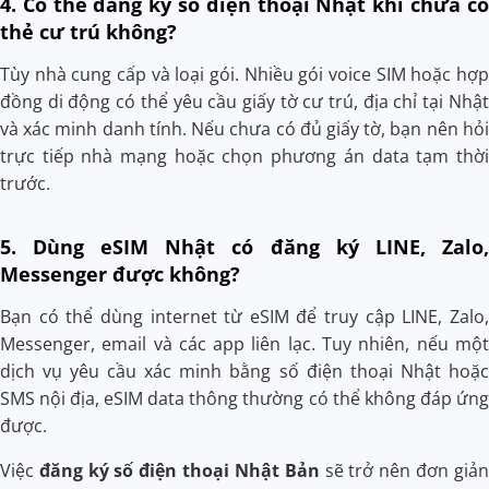
4. Có thể đăng ký số điện thoại Nhật khi chưa có
thẻ cư trú không?
Tùy nhà cung cấp và loại gói. Nhiều gói voice SIM hoặc hợp
đồng di động có thể yêu cầu giấy tờ cư trú, địa chỉ tại Nhật
và xác minh danh tính. Nếu chưa có đủ giấy tờ, bạn nên hỏi
trực tiếp nhà mạng hoặc chọn phương án data tạm thời
trước.
5. Dùng eSIM Nhật có đăng ký LINE, Zalo,
Messenger được không?
Bạn có thể dùng internet từ eSIM để truy cập LINE, Zalo,
Messenger, email và các app liên lạc. Tuy nhiên, nếu một
dịch vụ yêu cầu xác minh bằng số điện thoại Nhật hoặc
SMS nội địa, eSIM data thông thường có thể không đáp ứng
được.
Việc
đăng ký số điện thoại Nhật Bản
sẽ trở nên đơn giản