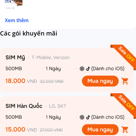
Xem thêm
Các gói khuyến mãi