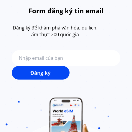
mới. Tuy nhiên, để kết nối
Facebook không phải là
Form đăng ký tin email
ổn định và hạn chế phát
mạng xã hội phổ biến
sinh chi phí ngoài mong
nhất tại Hàn Quốc, nền
muốn, bạn cần nắm rõ
tảng này vẫn được sử
Đăng ký để khám phá văn hóa, du lịch,
cách […]
dụng và truy cập bình […]
ẩm thực 200 quốc gia
Đăng ký