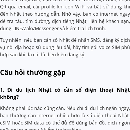
QR qua email, cài profile khi còn Wi-Fi và bật sử dụng khi
đến Nhật theo hướng dẫn. Nhờ vậy, bạn có internet ngay
để tra tàu, tìm đường, dịch tiếng Nhật, liên hệ khách sạn,
dùng LINE/Zalo/Messenger và kiểm tra lịch trình.
Tuy nhiên, nếu bạn cần số Nhật để nhận SMS, đăng ký dịch
vụ nội địa hoặc sử dụng lâu dài, hãy tìm gói voice SIM phù
hợp sau khi đã có đủ điều kiện đăng ký.
Câu hỏi thường gặp
1. Đi du lịch Nhật có cần số điện thoại Nhật
không?
Không phải lúc nào cũng cần. Nếu chỉ đi du lịch ngắn ngày,
bạn thường cần internet nhiều hơn là số điện thoại Nhật.
eSIM hoặc SIM data có thể đủ để dùng bản đồ, dịch ngôn