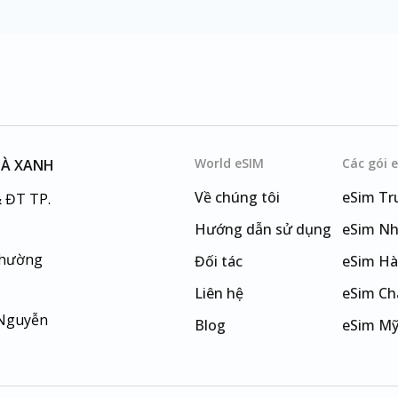
World eSIM
Các gói 
HÀ XANH
Về chúng tôi
eSim
Tr
 ĐT TP.
Hướng dẫn sử dụng
eSim
Nh
Phường
Đối tác
eSim
Hà
Liên hệ
eSim
Ch
 Nguyễn
Blog
eSim
M
eSim
Đà