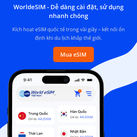
WorldeSIM - Dễ dàng cài đặt, sử dụng
nhanh chóng
Kích hoạt eSIM quốc tế trong vài giây – kết nối ổn
định khi du lịch khắp thế giới.
Mua eSIM