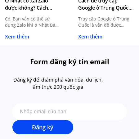
Ở Nhật có xài Zalo
Cách để truy cập
được không? Cách
Google ở Trung Quốc
dùng Zalo khi đi Nhật
nhanh chóng, dễ dàng
Có. Bạn vẫn có thể sử
Truy cập Google ở Trung
dụng Zalo khi ở Nhật Bản
Quốc là vấn đề được
để nhắn tin, gọi thoại, gọi
nhiều du khách quan tâm
Xem thêm
Xem thêm
video, gửi hình ảnh và trao
trước mỗi chuyến đi. Bởi
đổi công việc nếu điện
khi sử dụng mạng Internet
thoại có kết nối Internet.
nội địa, các dịch vụ như
Việc sang Nhật không
Google Search, Gmail hay
Form đăng ký tin email
đồng nghĩa bạn phải đổi
Google Maps thường
tài khoản Zalo đang sử
không hoạt động như bình
dụng tại Việt Nam. Điều
thường. Vậy đâu là giải
Đăng ký để khám phá văn hóa, du lịch,
quan trọng […]
pháp phù hợp giữa VPN,
ẩm thực 200 quốc gia
eSIM và […]
Đăng ký