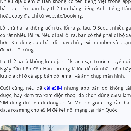
Nhiều địa điểm ở Hàn không có tên tiếng Việt trong app
bản đồ, nên bạn hãy thử tìm bằng tiếng Anh, tiếng Hàn
hoặc copy địa chỉ từ website/booking.
Lỗi thứ hai là không kiểm tra lối ra ga tàu. Ở Seoul, nhiều ga
có rất nhiều lối ra. Nếu đi sai lối ra, bạn có thể phải đi bộ xa
hơn. Khi dùng app bản đồ, hãy chú ý exit number và đoạn
đi bộ cuối cùng.
Lỗi thứ ba là không lưu địa chỉ khách sạn trước chuyến đi.
Ngày đầu tiên đến Hàn thường là lúc dễ rối nhất, nên hãy
lưu địa chỉ ở cả app bản đồ, email và ảnh chụp màn hình.
Cuối cùng, nếu đã
cài eSIM
nhưng app bản đồ không tải
được, hãy kiểm tra xem điện thoại đã chọn đúng eSIM làm
SIM dùng dữ liệu di động chưa. Một số gói cũng cần bật
data roaming cho eSIM để kết nối mạng tại Hàn Quốc.