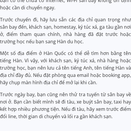
bạn có thể chưa có internet, Wi-Fi sân bay không ổn định
hoặc cần di chuyển ngay.
Trước chuyến đi, hãy lưu sẵn các địa chỉ quan trọng như
sân bay đến, khách sạn, homestay, ký túc xá, ga tàu gần nơi
ở, điểm tham quan chính, nhà hàng đã đặt trước hoặc
trường học nếu bạn sang Hàn du học.
Một số địa điểm ở Hàn Quốc có thể dễ tìm hơn bằng tên
tiếng Hàn. Vì vậy, với khách sạn, ký túc xá, nhà hàng hoặc
trường học, bạn nên lưu cả tên tiếng Anh, tên tiếng Hàn và
địa chỉ đầy đủ. Nếu đặt phòng qua email hoặc booking app,
hãy chụp màn hình địa chỉ để mở lại khi cần.
Trước ngày bay, bạn cũng nên thử tra tuyến từ sân bay về
nơi ở. Bạn cần biết mình sẽ đi tàu, xe buýt sân bay, taxi hay
kết hợp nhiều phương tiện. Nếu đi tàu, hãy xem trước điểm
đổi line, thời gian di chuyển và lối ra gần khách sạn.