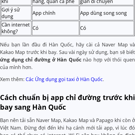
khi
hàng, quán cà phê
gian di chuyển
Gợi ý sử
App chính
App dùng song song
dụng
Cần internet
Có
Có
không?
Nếu bạn lần đầu đi Hàn Quốc, hãy cài cả Naver Map và
Kakao Map trước khi bay. Sau vài ngày sử dụng, bạn sẽ biết
ứng dụng chỉ đường ở Hàn Quốc
nào hợp với thói quen
của mình hơn.
Xem thêm:
Các Ứng dụng gọi taxi ở Hàn Quốc
.
Cách chuẩn bị app chỉ đường trước khi
bay sang Hàn Quốc
Bạn nên tải sẵn Naver Map, Kakao Map và Papago khi còn ở
Việt Nam. Đừng đợi đến khi hạ cánh mới tải app, vì lúc đó