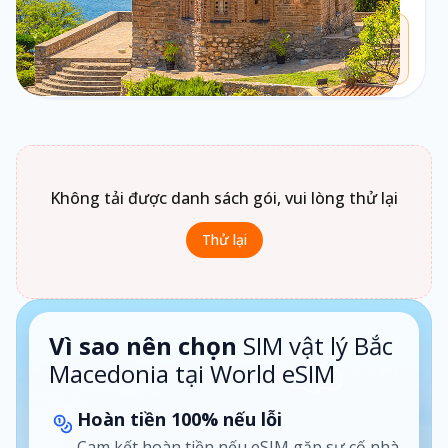
Chưa biết chọn loại gói nào?
Bấm vào
Loại gói
để xem gợi ý phù hợp theo nhu cầu sử
dụng.
1 ngày · Theo ngày
Không tải được danh sách gói, vui lòng thử lại
Thử lại
Vì sao nên chọn
SIM vật lý Bắc
Macedonia tại World eSIM
Hoàn tiền 100% nếu lỗi
Cam kết hoàn tiền nếu eSIM gặp sự cố nhà