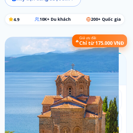
10K+ Du khách
200+ Quốc gia
4.9
Giá ưu đãi
🔥
Chỉ từ 175.000 VNĐ
Chọn gói SIM phù hợp
Các bước đơn giản để chọn đúng gói cần dùng
Bộ lọc:
1 ngày
•
Theo ngày
Số ngày
1
1
ngày
Loại gói
2
Theo ngày