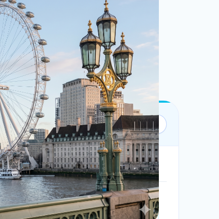
Bộ lọc:
1 ngày • Theo ngày
Không giới hạn
Không giới hạn dung lượng.