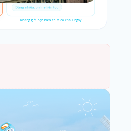
Dùng thoải mái trong cả chuyến đi.
Dùng nhiều, online liên tục
Không giới hạn hiện chưa có cho
1
ngày