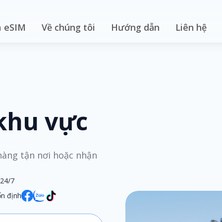
 eSIM
Về chúng tôi
Hướng dẫn
Liên hệ
 khu vực
 hàng tận nơi hoặc nhận
 24/7
n định