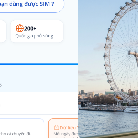
ạn dùng được SIM ?
200+
Quốc gia phủ sóng
g
Dữ liệu Theo ngày
ho cả chuyến đi.
Mỗi ngày được cấp lại dung lượng mới.