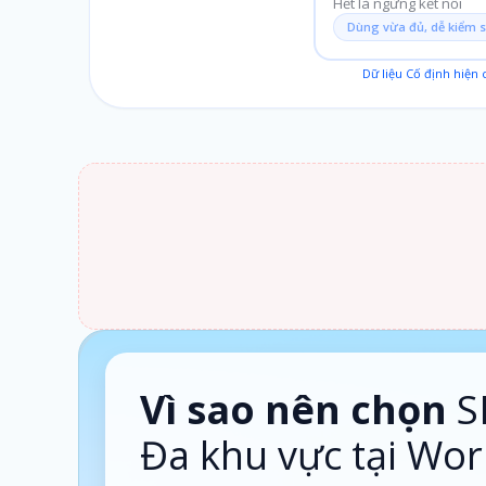
Hết là ngừng kết nối
Dùng vừa đủ, dễ kiểm 
Dữ liệu Cố định hiện
1 ngày · Theo ngày
Vì sao nên chọn
S
Đa khu vực tại Wor