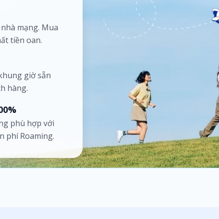
ố nhà mạng. Mua
ất tiền oan.
 khung giờ sẵn
ch hàng.
100%
ng phù hợp với
ốn phí Roaming.