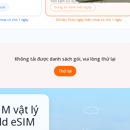
Yên tâm sử dụng, không lo ngày sau
soát
Dùng ổn định mỗi ngày
 chưa có cho
1
ngày
Dữ liệu Theo ngày hiện chưa có cho
1
ngày
Không tải được danh sách gói, vui lòng thử lại
Thử lại
IM vật lý
ld eSIM