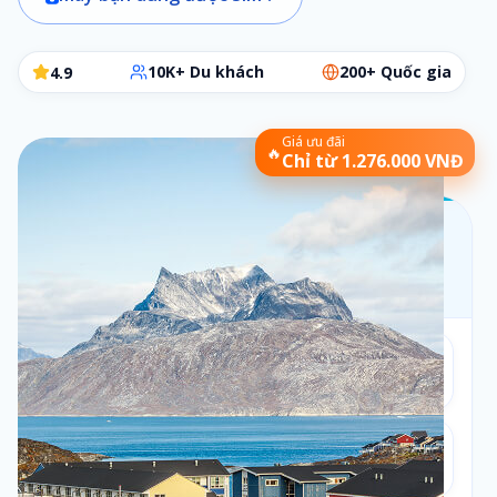
10K+ Du khách
200+ Quốc gia
4.9
Giá ưu đãi
🔥
Chỉ từ 1.276.000 VNĐ
Chọn gói SIM phù hợp
Các bước đơn giản để chọn đúng gói cần dùng
Bộ lọc:
1 ngày
•
Theo ngày
Số ngày
1
1
ngày
Loại gói
2
Theo ngày