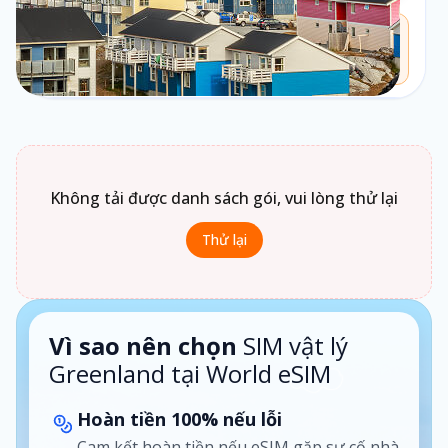
Chưa biết chọn loại gói nào?
Bấm vào
Loại gói
để xem gợi ý phù hợp theo nhu cầu sử
dụng.
1 ngày · Theo ngày
Không tải được danh sách gói, vui lòng thử lại
Thử lại
Vì sao nên chọn
SIM vật lý
Greenland tại World eSIM
Hoàn tiền 100% nếu lỗi
Cam kết hoàn tiền nếu eSIM gặp sự cố nhà