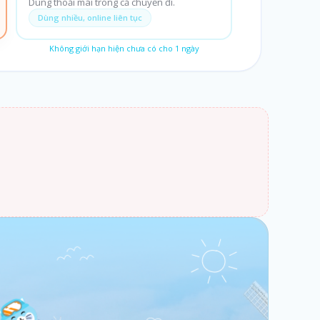
Dùng thoải mái trong cả chuyến đi.
Dùng nhiều, online liên tục
Không giới hạn hiện chưa có cho
1
ngày