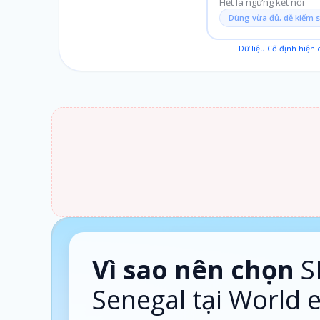
Hết là ngừng kết nối
Dùng vừa đủ, dễ kiểm 
Dữ liệu Cố định hiện
1 ngày · Theo ngày
Vì sao nên chọn
S
Senegal tại World 