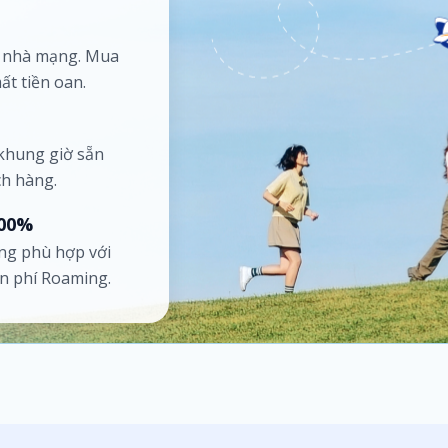
ố nhà mạng. Mua
ất tiền oan.
 khung giờ sẵn
ch hàng.
100%
ng phù hợp với
ốn phí Roaming.