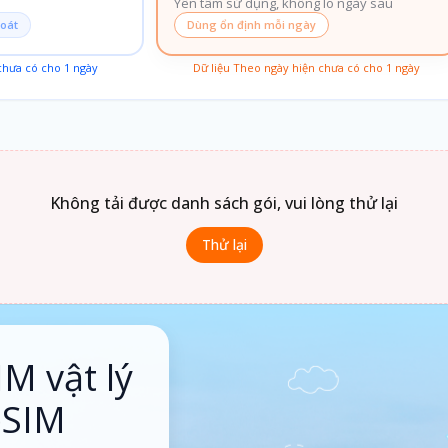
Yên tâm sử dụng, không lo ngày sau
soát
Dùng ổn định mỗi ngày
 chưa có cho
1
ngày
Dữ liệu Theo ngày hiện chưa có cho
1
ngày
Không tải được danh sách gói, vui lòng thử lại
Thử lại
IM vật lý
eSIM