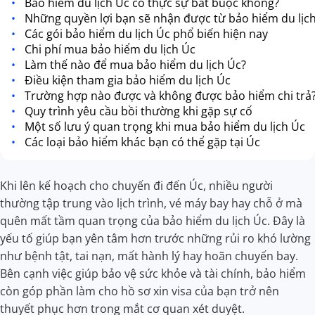
Bảo hiểm du lịch Úc có thực sự bắt buộc không?
Những quyền lợi bạn sẽ nhận được từ bảo hiểm du lịc
Các gói bảo hiểm du lịch Úc phổ biến hiện nay
Chi phí mua bảo hiểm du lịch Úc
Làm thế nào để mua bảo hiểm du lịch Úc?
Điều kiện tham gia bảo hiểm du lịch Úc
Trường hợp nào được và không được bảo hiểm chi trả
Quy trình yêu cầu bồi thường khi gặp sự cố
Một số lưu ý quan trọng khi mua bảo hiểm du lịch Úc
Các loại bảo hiểm khác bạn có thể gặp tại Úc
Khi lên kế hoạch cho chuyến đi đến Úc, nhiều người
thường tập trung vào lịch trình, vé máy bay hay chỗ ở mà
quên mất tầm quan trọng của bảo hiểm du lịch Úc. Đây là
yếu tố giúp bạn yên tâm hơn trước những rủi ro khó lường
như bệnh tật, tai nạn, mất hành lý hay hoãn chuyến bay.
Bên cạnh việc giúp bảo vệ sức khỏe và tài chính, bảo hiểm
còn góp phần làm cho hồ sơ xin visa của bạn trở nên
thuyết phục hơn trong mắt cơ quan xét duyệt.