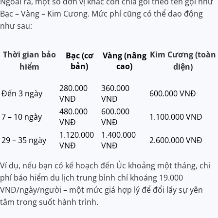
Ngoài ra, một số đơn vị khác còn chia gói theo tên gọi như
Bạc – Vàng – Kim Cương. Mức phí cũng có thể dao động
như sau:
Thời gian bảo
Kim Cương (toàn
Bạc (cơ
Vàng (nâng
bản)
cao)
hiểm
diện)
280.000
360.000
Đến 3 ngày
600.000 VNĐ
VNĐ
VNĐ
480.000
600.000
7 – 10 ngày
1.100.000 VNĐ
VNĐ
VNĐ
1.120.000
1.400.000
29 – 35 ngày
2.600.000 VNĐ
VNĐ
VNĐ
Ví dụ, nếu bạn có kế hoạch đến Úc khoảng một tháng, chi
phí bảo hiểm du lịch trung bình chỉ khoảng 19.000
VNĐ/ngày/người – một mức giá hợp lý để đổi lấy sự yên
tâm trong suốt hành trình.