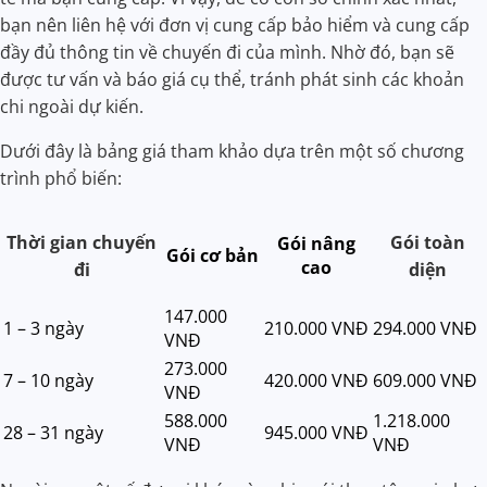
bạn nên liên hệ với đơn vị cung cấp bảo hiểm và cung cấp
đầy đủ thông tin về chuyến đi của mình. Nhờ đó, bạn sẽ
được tư vấn và báo giá cụ thể, tránh phát sinh các khoản
chi ngoài dự kiến.
Dưới đây là bảng giá tham khảo dựa trên một số chương
trình phổ biến:
Thời gian chuyến
Gói toàn
Gói nâng
Gói cơ bản
cao
đi
diện
147.000
1 – 3 ngày
210.000 VNĐ
294.000 VNĐ
VNĐ
273.000
7 – 10 ngày
420.000 VNĐ
609.000 VNĐ
VNĐ
588.000
1.218.000
28 – 31 ngày
945.000 VNĐ
VNĐ
VNĐ