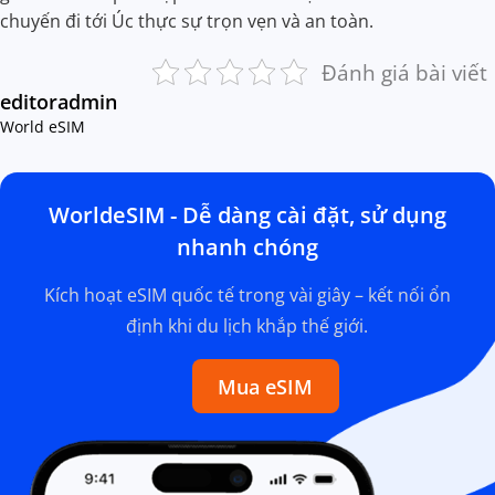
chuyến đi tới Úc thực sự trọn vẹn và an toàn.
Đánh giá bài viết
editoradmin
World eSIM
WorldeSIM - Dễ dàng cài đặt, sử dụng
nhanh chóng
Kích hoạt eSIM quốc tế trong vài giây – kết nối ổn
định khi du lịch khắp thế giới.
Mua eSIM