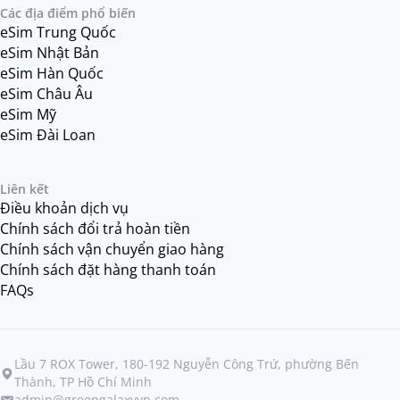
Các địa điểm phổ biến
eSim Trung Quốc
eSim Nhật Bản
eSim Hàn Quốc
eSim Châu Âu
eSim Mỹ
eSim Đài Loan
Liên kết
Điều khoản dịch vụ
Chính sách đổi trả hoàn tiền
Chính sách vận chuyển giao hàng
Chính sách đặt hàng thanh toán
FAQs
Lầu 7 ROX Tower, 180-192 Nguyễn Công Trứ, phường Bến
Thành, TP Hồ Chí Minh
admin@greengalaxyvn.com