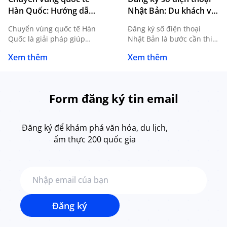
Hàn Quốc: Hướng dẫn
Nhật Bản: Du khách và
đăng ký, sử dụng và
du học sinh cần biết gì?
Chuyển vùng quốc tế Hàn
Đăng ký số điện thoại
lưu ý cần biết
Quốc là giải pháp giúp
Nhật Bản là bước cần thiết
người dùng tiếp tục sử
đối với du học sinh, người
Xem thêm
Xem thêm
dụng SIM Việt Nam khi du
lao động, khách du lịch
lịch, công tác hoặc du học
dài ngày hoặc bất kỳ ai có
mà không cần thay SIM
nhu cầu sinh sống, làm
mới. Tuy nhiên, để kết nối
việc tại Nhật. Sở hữu một
Form đăng ký tin email
ổn định và hạn chế phát
số điện thoại nội địa
sinh chi phí ngoài mong
không chỉ giúp bạn liên
muốn, bạn cần nắm rõ
lạc thuận tiện mà còn […]
Đăng ký để khám phá văn hóa, du lịch,
cách […]
ẩm thực 200 quốc gia
Đăng ký