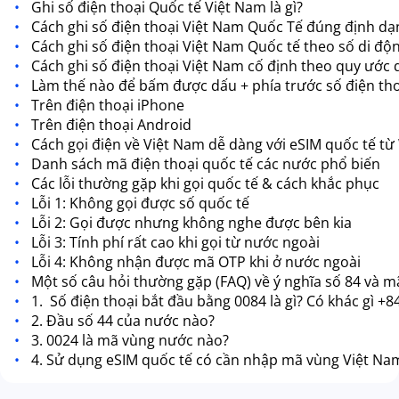
Ghi số điện thoại Quốc tế Việt Nam là gì?
Cách ghi số điện thoại Việt Nam Quốc Tế đúng định dạ
Cách ghi số điện thoại Việt Nam Quốc tế theo số di độ
Cách ghi số điện thoại Việt Nam cố định theo quy ước 
Làm thế nào để bấm được dấu + phía trước số điện tho
Trên điện thoại iPhone
Trên điện thoại Android
Cách gọi điện về Việt Nam dễ dàng với eSIM quốc tế từ
Danh sách mã điện thoại quốc tế các nước phổ biến
Các lỗi thường gặp khi gọi quốc tế & cách khắc phục
Lỗi 1: Không gọi được số quốc tế
Lỗi 2: Gọi được nhưng không nghe được bên kia
Lỗi 3: Tính phí rất cao khi gọi từ nước ngoài
Lỗi 4: Không nhận được mã OTP khi ở nước ngoài
Một số câu hỏi thường gặp (FAQ) về ý nghĩa số 84 và m
1. Số điện thoại bắt đầu bằng 0084 là gì? Có khác gì +
2. Đầu số 44 của nước nào?
3. 0024 là mã vùng nước nào?
4. Sử dụng eSIM quốc tế có cần nhập mã vùng Việt Nam