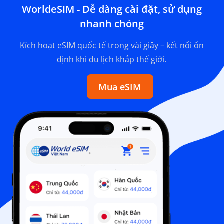
WorldeSIM - Dễ dàng cài đặt, sử dụng
nhanh chóng
Kích hoạt eSIM quốc tế trong vài giây – kết nối ổn
định khi du lịch khắp thế giới.
Mua eSIM