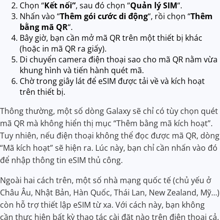
Chọn “
Kết nối”
, sau đó chọn “
Quản lý SIM
“.
Nhấn vào “
Thêm gói cước di động
“, rồi chọn “
Thêm
bằng mã QR
“.
Bây giờ, bạn cần mở mã QR trên một thiết bị khác
(hoặc in mã QR ra giấy).
Di chuyển camera điện thoại sao cho mã QR nằm vừa
khung hình và tiến hành quét mã.
Chờ trong giây lát để eSIM được tải về và kích hoạt
trên thiết bị.
Thông thường, một số dòng Galaxy sẽ chỉ có tùy chọn quét
mã QR mà không hiển thị mục “Thêm bằng mã kích hoạt”.
Tuy nhiên, nếu điện thoại không thể đọc được mã QR, dòng
“Mã kích hoạt” sẽ hiện ra. Lúc này, bạn chỉ cần nhấn vào đó
để nhập thông tin eSIM thủ công.
Ngoài hai cách trên, một số nhà mạng quốc tế (chủ yếu ở
Châu Âu, Nhật Bản, Hàn Quốc, Thái Lan, New Zealand, Mỹ…)
còn hỗ trợ thiết lập eSIM từ xa. Với cách này, bạn không
cần thực hiện bất kỳ thao tác cài đặt nào trên điện thoại cả.