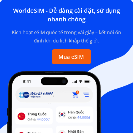
WorldeSIM - Dễ dàng cài đặt, sử dụng
nhanh chóng
Kích hoạt eSIM quốc tế trong vài giây – kết nối ổn
định khi du lịch khắp thế giới.
Mua eSIM