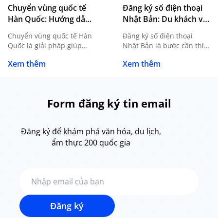
Chuyển vùng quốc tế
Đăng ký số điện thoại
Hàn Quốc: Hướng dẫn
Nhật Bản: Du khách và
đăng ký, sử dụng và
du học sinh cần biết gì?
Chuyển vùng quốc tế Hàn
Đăng ký số điện thoại
lưu ý cần biết
Quốc là giải pháp giúp
Nhật Bản là bước cần thiết
người dùng tiếp tục sử
đối với du học sinh, người
Xem thêm
Xem thêm
dụng SIM Việt Nam khi du
lao động, khách du lịch
lịch, công tác hoặc du học
dài ngày hoặc bất kỳ ai có
mà không cần thay SIM
nhu cầu sinh sống, làm
mới. Tuy nhiên, để kết nối
việc tại Nhật. Sở hữu một
Form đăng ký tin email
ổn định và hạn chế phát
số điện thoại nội địa
sinh chi phí ngoài mong
không chỉ giúp bạn liên
muốn, bạn cần nắm rõ
lạc thuận tiện mà còn […]
Đăng ký để khám phá văn hóa, du lịch,
cách […]
ẩm thực 200 quốc gia
Đăng ký