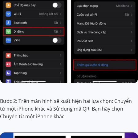
Bước 2: Trên màn hình sẽ xuất hiện hai lựa chọn: Chuyển
từ một iPhone khác và Sử dụng mã QR. Bạn hãy chọn
Chuyển từ một iPhone khác.