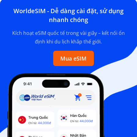
WorldeSIM - Dễ dàng cài đặt, sử dụng
nhanh chóng
Kích hoạt eSIM quốc tế trong vài giây – kết nối ổn
định khi du lịch khắp thế giới.
Mua eSIM