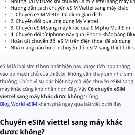
Những lưu ý trước khi chuyển Esim Viettel sang máy k
Hướng dẫn cách chuyển eSIM Viettel sang máy khác
1. Chuyển eSIM Viettel tại điểm giao dịch
2. Chuyển đổi qua ứng dụng My Viettel
3. Chuyển eSIM sang máy khác qua SIM phụ MultiSim
4. Chuyển đổi từ Iphone này qua iPhone khác bằng Bl
Hoàn tất chuyển đổi eSIM trên điện thoại để sử dụng
Nhà mạng nào hỗ trợ chuyển đổi eSIM sang thiết bị kh
eSIM là loại sim tí hon nhất hiện nay, được tích hợp thẳng
vào bo mạch chủ của thiết bị, không cần khay sim như sim
thường. Chính vì sự đặc biệt này mà việc chuyển eSIM sang
máy khác cũng khó nhằn hơn đấy. Vậy
Có chuyển eSIM
viettel sang máy khác được không
? Cùng
Blog World eSIM
khám phá ngay qua bài viết dưới đây.
Chuyển eSIM viettel sang máy khác
được không?