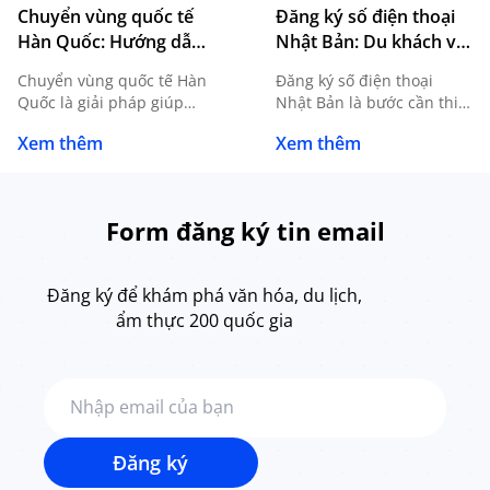
Chuyển vùng quốc tế
Đăng ký số điện thoại
Hàn Quốc: Hướng dẫn
Nhật Bản: Du khách và
đăng ký, sử dụng và
du học sinh cần biết gì?
Chuyển vùng quốc tế Hàn
Đăng ký số điện thoại
lưu ý cần biết
Quốc là giải pháp giúp
Nhật Bản là bước cần thiết
người dùng tiếp tục sử
đối với du học sinh, người
Xem thêm
Xem thêm
dụng SIM Việt Nam khi du
lao động, khách du lịch
lịch, công tác hoặc du học
dài ngày hoặc bất kỳ ai có
mà không cần thay SIM
nhu cầu sinh sống, làm
mới. Tuy nhiên, để kết nối
việc tại Nhật. Sở hữu một
Form đăng ký tin email
ổn định và hạn chế phát
số điện thoại nội địa
sinh chi phí ngoài mong
không chỉ giúp bạn liên
muốn, bạn cần nắm rõ
lạc thuận tiện mà còn […]
Đăng ký để khám phá văn hóa, du lịch,
cách […]
ẩm thực 200 quốc gia
Đăng ký