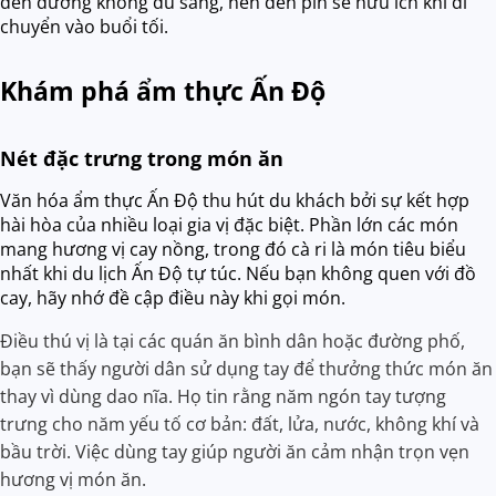
đèn đường không đủ sáng, nên đèn pin sẽ hữu ích khi di
chuyển vào buổi tối.
Khám phá ẩm thực Ấn Độ
Nét đặc trưng trong món ăn
Văn hóa ẩm thực Ấn Độ thu hút du khách bởi sự kết hợp
hài hòa của nhiều loại gia vị đặc biệt. Phần lớn các món
mang hương vị cay nồng, trong đó cà ri là món tiêu biểu
nhất khi du lịch Ấn Độ tự túc. Nếu bạn không quen với đồ
cay, hãy nhớ đề cập điều này khi gọi món.
Điều thú vị là tại các quán ăn bình dân hoặc đường phố,
bạn sẽ thấy người dân sử dụng tay để thưởng thức món ăn
thay vì dùng dao nĩa. Họ tin rằng năm ngón tay tượng
trưng cho năm yếu tố cơ bản: đất, lửa, nước, không khí và
bầu trời. Việc dùng tay giúp người ăn cảm nhận trọn vẹn
hương vị món ăn.