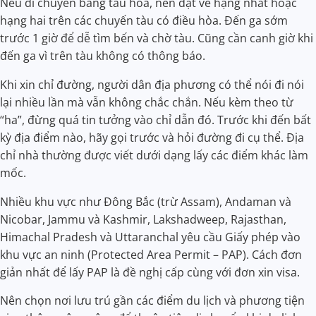
Nếu di chuyển bằng tàu hỏa, nên đặt vé hạng nhất hoặc
hạng hai trên các chuyến tàu có điều hòa. Đến ga sớm
trước 1 giờ để dễ tìm bến và chờ tàu. Cũng cần canh giờ khi
đến ga vì trên tàu không có thông báo.
Khi xin chỉ đường, người dân địa phương có thể nói đi nói
lại nhiều lần mà vẫn không chắc chắn. Nếu kèm theo từ
“ha”, đừng quá tin tưởng vào chỉ dẫn đó. Trước khi đến bất
kỳ địa điểm nào, hãy gọi trước và hỏi đường đi cụ thể. Địa
chỉ nhà thường được viết dưới dạng lấy các điểm khác làm
mốc.
Nhiều khu vực như Đông Bắc (trừ Assam), Andaman và
Nicobar, Jammu và Kashmir, Lakshadweep, Rajasthan,
Himachal Pradesh và Uttaranchal yêu cầu Giấy phép vào
khu vực an ninh (Protected Area Permit – PAP). Cách đơn
giản nhất để lấy PAP là đề nghị cấp cùng với đơn xin visa.
Nên chọn nơi lưu trú gần các điểm du lịch và phương tiện