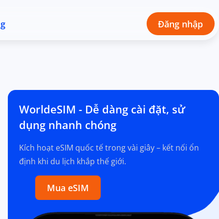
og
Đăng nhập
WorldeSIM - Dễ dàng cài đặt, sử
dụng nhanh chóng
Kích hoạt eSIM quốc tế trong vài giây – kết nối ổn
định khi du lịch khắp thế giới.
Mua eSIM