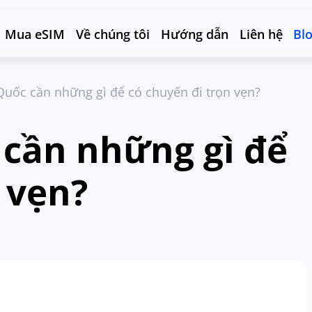
Mua eSIM
Về chúng tôi
Hướng dẫn
Liên hệ
Bl
Quốc cần những gì để có chuyến đi trọn vẹn?
 cần những gì để
 vẹn?