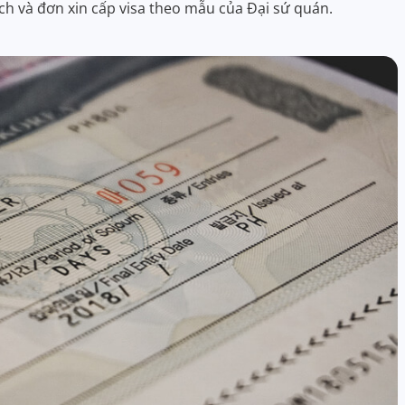
h và đơn xin cấp visa theo mẫu của Đại sứ quán.