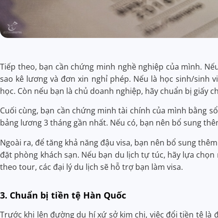
Tiếp theo, bạn cần chứng minh nghề nghiệp của mình. Nế
sao kê lương và đơn xin nghỉ phép. Nếu là học sinh/sinh vi
học. Còn nếu bạn là chủ doanh nghiệp, hãy chuẩn bị giấy 
Cuối cùng, bạn cần chứng minh tài chính của mình bằng sổ ti
bảng lương 3 tháng gần nhất. Nếu có, bạn nên bổ sung thêm 
Ngoài ra, để tăng khả năng đậu visa, bạn nên bổ sung thêm
đặt phòng khách sạn. Nếu bạn du lịch tự túc, hãy lựa chọn m
theo tour, các đại lý du lịch sẽ hỗ trợ bạn làm visa.
3. Chuẩn bị tiền tệ Hàn Quốc
Trước khi lên đường du hí xứ sở kim chi, việc đổi tiền tệ 