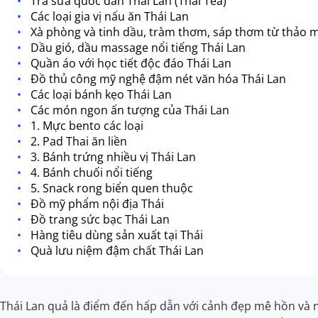
Trà sữa quốc dân Thái Lan (Thai Tea)
Các loại gia vị nấu ăn Thái Lan
Xà phòng và tinh dầu, tràm thơm, sáp thơm từ thảo 
Dầu gió, dầu massage nổi tiếng Thái Lan
Quần áo với học tiết độc đáo Thái Lan
Đồ thủ công mỹ nghệ đậm nét văn hóa Thái Lan
Các loại bánh kẹo Thái Lan
Các món ngon ấn tượng của Thái Lan
1. Mực bento các loại
2. Pad Thai ăn liền
3. Bánh trứng nhiều vị Thái Lan
4. Bánh chuối nổi tiếng
5. Snack rong biển quen thuộc
Đồ mỹ phẩm nội địa Thái
Đồ trang sức bạc Thái Lan
Hàng tiêu dùng sản xuất tại Thái
Quà lưu niệm đậm chất Thái Lan
Thái Lan quả là điểm đến hấp dẫn với cảnh đẹp mê hồn và 