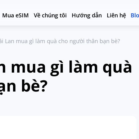
Mua eSIM
Về chúng tôi
Hướng dẫn
Liên hệ
Bl
hái Lan mua gì làm quà cho người thân bạn bè?
an mua gì làm quà
ạn bè?