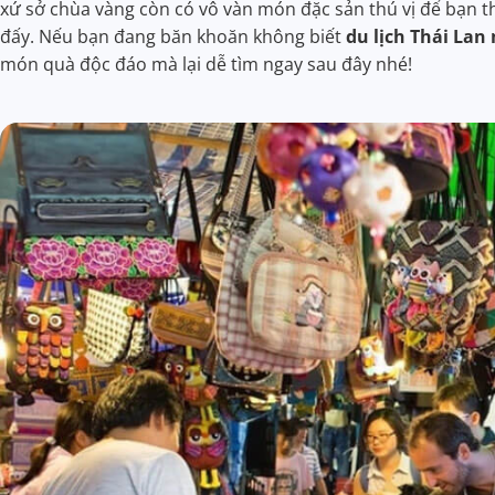
xứ sở chùa vàng còn có vô vàn món đặc sản thú vị để bạn 
đấy. Nếu bạn đang băn khoăn không biết
du lịch Thái Lan
món quà độc đáo mà lại dễ tìm ngay sau đây nhé!