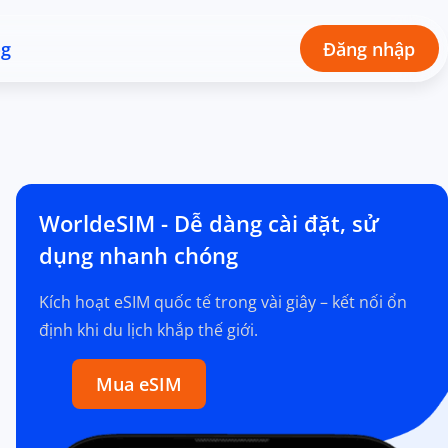
og
Đăng nhập
WorldeSIM - Dễ dàng cài đặt, sử
dụng nhanh chóng
Kích hoạt eSIM quốc tế trong vài giây – kết nối ổn
định khi du lịch khắp thế giới.
Mua eSIM