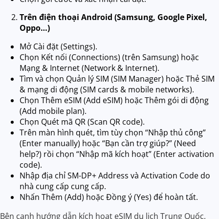
Trên điện thoại Android (Samsung, Google Pixel,
Oppo…)
Mở Cài đặt (Settings).
Chọn Kết nối (Connections) (trên Samsung) hoặc
Mạng & Internet (Network & Internet).
Tìm và chọn Quản lý SIM (SIM Manager) hoặc Thẻ SIM
& mạng di động (SIM cards & mobile networks).
Chọn Thêm eSIM (Add eSIM) hoặc Thêm gói di động
(Add mobile plan).
Chọn Quét mã QR (Scan QR code).
Trên màn hình quét, tìm tùy chọn “Nhập thủ công”
(Enter manually) hoặc “Bạn cần trợ giúp?” (Need
help?) rồi chọn “Nhập mã kích hoạt” (Enter activation
code).
Nhập địa chỉ SM-DP+ Address và Activation Code do
nhà cung cấp cung cấp.
Nhấn Thêm (Add) hoặc Đồng ý (Yes) để hoàn tất.
Bên cạnh hướng dẫn kích hoạt eSIM du lịch Trung Quốc,