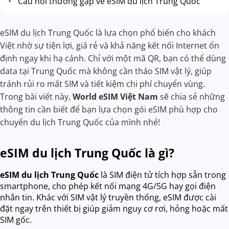
Câu hỏi thường gặp về eSIM du lịch Trung Quốc
eSIM du lịch Trung Quốc là lựa chọn phổ biến cho khách
Việt nhờ sự tiện lợi, giá rẻ và khả năng kết nối Internet ổn
định ngay khi hạ cánh. Chỉ với một mã QR, bạn có thể dùng
data tại Trung Quốc mà không cần tháo SIM vật lý, giúp
tránh rủi ro mất SIM và tiết kiệm chi phí chuyển vùng.
Trong bài viết này,
World eSIM Việt Nam
sẽ chia sẻ những
thông tin cần biết để bạn lựa chọn gói eSIM phù hợp cho
chuyến du lịch Trung Quốc của mình nhé!
eSIM du lịch Trung Quốc là gì?
eSIM du lịch Trung Quốc
là SIM điện tử tích hợp sẵn trong
smartphone, cho phép kết nối mạng 4G/5G hay gọi điện
nhắn tin. Khác với SIM vật lý truyền thống, eSIM được cài
đặt ngay trên thiết bị giúp giảm nguy cơ rơi, hỏng hoặc mất
SIM gốc.