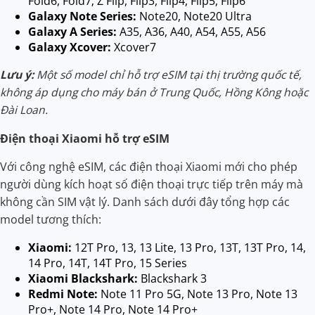
Fold6, Fold7; Z Flip, Flip3, Flip4, Flip5, Flip6
Galaxy Note Series:
Note20, Note20 Ultra
Galaxy A Series:
A35, A36, A40, A54, A55, A56
Galaxy Xcover:
Xcover7
Lưu ý:
Một số model chỉ hỗ trợ eSIM tại thị trường quốc tế,
không áp dụng cho máy bán ở Trung Quốc, Hồng Kông hoặc
Đài Loan.
Điện thoại Xiaomi hỗ trợ eSIM
Với công nghệ eSIM, các điện thoại Xiaomi mới cho phép
người dùng kích hoạt số điện thoại trực tiếp trên máy mà
không cần SIM vật lý. Danh sách dưới đây tổng hợp các
model tương thích:
Xiaomi:
12T Pro, 13, 13 Lite, 13 Pro, 13T, 13T Pro, 14,
14 Pro, 14T, 14T Pro, 15 Series
Xiaomi Blackshark:
Blackshark 3
Redmi Note:
Note 11 Pro 5G, Note 13 Pro, Note 13
Pro+, Note 14 Pro, Note 14 Pro+