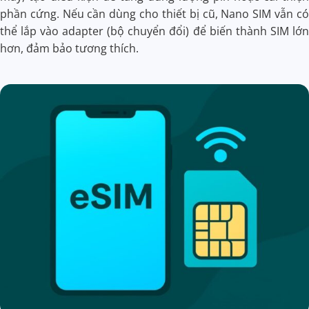
phần cứng. Nếu cần dùng cho thiết bị cũ, Nano SIM vẫn có
thể lắp vào adapter (bộ chuyển đổi) để biến thành SIM lớn
hơn, đảm bảo tương thích.