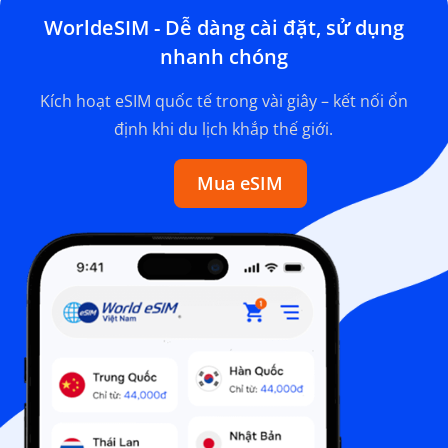
WorldeSIM - Dễ dàng cài đặt, sử dụng
nhanh chóng
Kích hoạt eSIM quốc tế trong vài giây – kết nối ổn
định khi du lịch khắp thế giới.
Mua eSIM