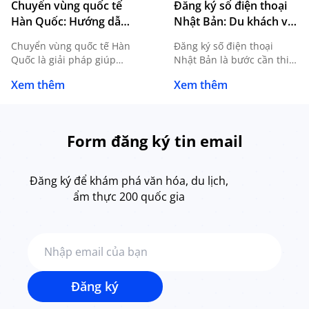
Chuyển vùng quốc tế
Đăng ký số điện thoại
Hàn Quốc: Hướng dẫn
Nhật Bản: Du khách và
đăng ký, sử dụng và
du học sinh cần biết gì?
Chuyển vùng quốc tế Hàn
Đăng ký số điện thoại
lưu ý cần biết
Quốc là giải pháp giúp
Nhật Bản là bước cần thiết
người dùng tiếp tục sử
đối với du học sinh, người
Xem thêm
Xem thêm
dụng SIM Việt Nam khi du
lao động, khách du lịch
lịch, công tác hoặc du học
dài ngày hoặc bất kỳ ai có
mà không cần thay SIM
nhu cầu sinh sống, làm
mới. Tuy nhiên, để kết nối
việc tại Nhật. Sở hữu một
Form đăng ký tin email
ổn định và hạn chế phát
số điện thoại nội địa
sinh chi phí ngoài mong
không chỉ giúp bạn liên
muốn, bạn cần nắm rõ
lạc thuận tiện mà còn […]
Đăng ký để khám phá văn hóa, du lịch,
cách […]
ẩm thực 200 quốc gia
Đăng ký