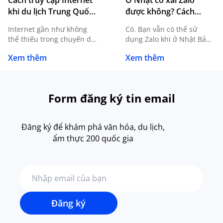
Cách truy cập Internet
Ở Nhật có xài Zalo
khi du lịch Trung Quốc
được không? Cách
và những điều cần biết
dùng Zalo khi đi Nhật
Internet gần như không
Có. Bạn vẫn có thể sử
thể thiếu trong chuyến du
dụng Zalo khi ở Nhật Bản
lịch Trung Quốc, từ tra
để nhắn tin, gọi thoại, gọi
Xem thêm
Xem thêm
cứu địa điểm, đặt xe, liên
video, gửi hình ảnh và trao
lạc đến thanh toán và xử
đổi công việc nếu điện
lý công việc. Tuy nhiên,
thoại có kết nối Internet.
cách truy cập Internet tại
Việc sang Nhật không
Form đăng ký tin email
Trung Quốc có một số
đồng nghĩa bạn phải đổi
điểm khác so với Việt
tài khoản Zalo đang sử
Nam, đặc biệt khi sử dụng
dụng tại Việt Nam. Điều
Đăng ký để khám phá văn hóa, du lịch,
các website và […]
quan trọng […]
ẩm thực 200 quốc gia
Đăng ký