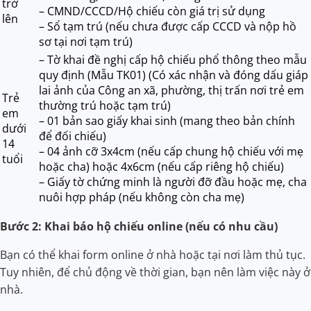
trở
– CMND/CCCD/Hộ chiếu còn giá trị sử dụng
lên
– Sổ tạm trú (nếu chưa được cấp CCCD và nộp hồ
sơ tại nơi tạm trú)
– Tờ khai đề nghị cấp hộ chiếu phổ thông theo mẫu
quy định (Mẫu TK01) (Có xác nhận và đóng dấu giáp
lai ảnh của Công an xã, phường, thị trấn nơi trẻ em
Trẻ
thường trú hoặc tạm trú)
em
– 01 bản sao giấy khai sinh (mang theo bản chính
dưới
để đối chiếu)
14
– 04 ảnh cỡ 3x4cm (nếu cấp chung hộ chiếu với mẹ
tuổi
hoặc cha) hoặc 4x6cm (nếu cấp riêng hộ chiếu)
– Giấy tờ chứng minh là người đỡ đầu hoặc mẹ, cha
nuôi hợp pháp (nếu không còn cha mẹ)
Bước 2: Khai báo hộ chiếu online (nếu có nhu cầu)
Bạn có thể khai form online ở nhà hoặc tại nơi làm thủ tục.
Tuy nhiên, để chủ động về thời gian, bạn nên làm việc này ở
nhà.