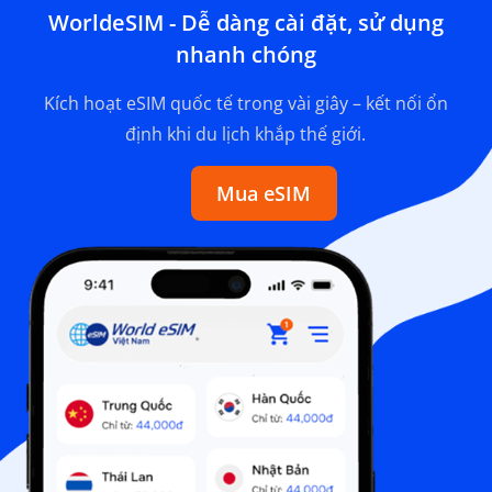
WorldeSIM - Dễ dàng cài đặt, sử dụng
nhanh chóng
Kích hoạt eSIM quốc tế trong vài giây – kết nối ổn
định khi du lịch khắp thế giới.
Mua eSIM