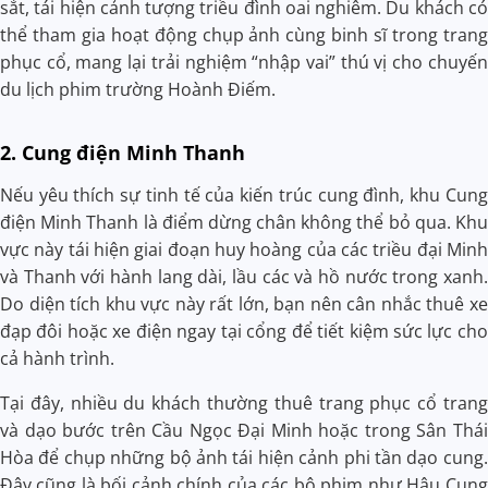
sắt, tái hiện cảnh tượng triều đình oai nghiêm. Du khách có
thể tham gia hoạt động chụp ảnh cùng binh sĩ trong trang
phục cổ, mang lại trải nghiệm “nhập vai” thú vị cho chuyến
du lịch phim trường Hoành Điếm.
2. Cung điện Minh Thanh
Nếu yêu thích sự tinh tế của kiến trúc cung đình, khu
Cung
điện Minh Thanh
là điểm dừng chân không thể bỏ qua. Khu
vực này tái hiện giai đoạn huy hoàng của các triều đại Minh
và Thanh với hành lang dài, lầu các và hồ nước trong xanh.
Do diện tích khu vực này rất lớn, bạn nên cân nhắc thuê xe
đạp đôi hoặc xe điện ngay tại cổng để tiết kiệm sức lực cho
cả hành trình.
Tại đây, nhiều du khách thường thuê trang phục cổ trang
và dạo bước trên
Cầu Ngọc Đại Minh
hoặc trong Sân Thái
Hòa để chụp những bộ ảnh tái hiện cảnh phi tần dạo cung.
Đây cũng là bối cảnh chính của các bộ phim như Hậu Cung