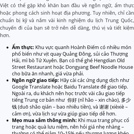
Việt có thể gặp khó khăn ban đầu về ngôn ngữ, ẩm thực
hoặc phong cách sinh hoạt địa phương. Tuy nhiên, chỉ cần
chuẩn bị kỹ và nắm vài kinh nghiệm du lịch Trung Quốc,
chuyến đi của bạn sẽ trở nên dễ dàng, thú vị và tiết kiệm
hơn.
Ẩm thực:
Khu vực quanh Hoành Điếm có nhiều món
phổ biến như vịt quay Quảng Đông, sủi cảo Thượng
Hải, mì bò Tứ Xuyên. Bạn có thể ghé Hengdian Old
Street Restaurant hoặc Dongyang Beef Noodle House
cho bữa ăn nhanh, giá vừa phải.
Ngôn ngữ giao tiếp:
Hãy cài các ứng dụng dịch như
Google Translate hoặc Baidu Translate để giao tiếp.
Ngoài ra, du khách nên học trước vài câu giao tiếp
tiếng Trung cơ bản như 你好 (nǐ hǎo – xin chào), 多少
钱 (duō shǎo qián – bao nhiêu tiền), và 谢谢 (xièxiè –
cảm ơn), vừa lịch sự vừa giúp giao tiếp dễ hơn.
Mẹo mua sắm thông minh:
Khi mua trang phục cổ
trang hoặc quà lưu niệm, nên hỏi giá nhẹ nhàng –
thường có thể giảm 10–15% nếu thương lượng khéo.