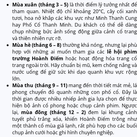
Mùa xuân (tháng 3 – 5)
là thời điểm lý tưởng nhất để
tham quan. Nhiệt độ chỉ khoảng 20°C, cây cối xanh
tươi, hoa nở khắp các khu vực như Minh Thanh Cung
hay Phố Cổ Thanh Minh. Du khách có thể dễ dàng
chụp những bức ảnh sống động giữa cảnh cổ trang
và thiên nhiên rực rỡ.
Mùa hè (tháng 6 – 8)
thường khá nóng, nhưng lại phù
hợp với những ai muốn tham gia các
lễ hội phim
trường Hoành Điếm
hoặc hoạt động hóa trang cổ
trang ngoài trời. Hãy chuẩn bị mũ, kem chống nắng và
nước uống để giữ sức khi dạo quanh khu vực rộng
lớn.
Mùa thu (tháng 9 – 11)
mang đến thời tiết mát mẻ, lá
phong chuyển đỏ quanh những con phố cổ. Đây là
thời gian được nhiều nhiếp ảnh gia lựa chọn để thực
hiện bộ ảnh cổ phong hoặc chụp cảnh phim. Ngược
lại,
mùa đông (tháng 12 – 2)
đem lại khung cảnh
tuyết phủ trắng xóa, khiến Hoành Điếm trông như
một thành cổ mùa giá lạnh, rất phù hợp cho các buổi
chụp ảnh cưới hoặc ghi hình chuyên nghiệp.