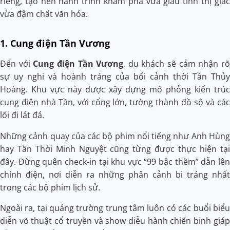
riêng, tạo nên hành trình khám phá vừa giàu tính thị giác
vừa đậm chất văn hóa.
1. Cung điện Tần Vương
Đến với
Cung điện Tần Vương
, du khách sẽ cảm nhận rõ
sự uy nghi và hoành tráng của bối cảnh thời Tần Thủy
Hoàng. Khu vực này được xây dựng mô phỏng
kiến trúc
cung điện nhà Tần
, với cổng lớn, tường thành đồ sộ và các
lối đi lát đá.
Những cảnh quay của các bộ phim nổi tiếng như Anh Hùng
hay Tần Thời Minh Nguyệt cũng từng được thực hiện tại
đây. Đừng quên check-in tại khu vực “99 bậc thềm” dẫn lên
chính điện, nơi diễn ra những phân cảnh bi tráng nhất
trong các bộ phim lịch sử.
Ngoài ra, tại quảng trường trung tâm luôn có các
buổi biểu
diễn võ thuật cổ truyền
và show diễu hành chiến binh giáp