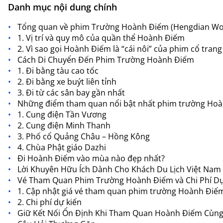
Danh mục nội dung chính
Tổng quan về phim Trường Hoành Điếm (Hengdian Wo
1. Vị trí và quy mô của quần thể Hoành Điếm
2. Vì sao gọi Hoành Điếm là “cái nôi” của phim cổ tran
Cách Di Chuyển Đến Phim Trường Hoành Điếm
1. Đi bằng tàu cao tốc
2. Đi bằng xe buýt liên tỉnh
3. Đi từ các sân bay gần nhất
Những điểm tham quan nổi bật nhất phim trường Ho
1. Cung điện Tần Vương
2. Cung điện Minh Thanh
3. Phố cổ Quảng Châu – Hồng Kông
4. Chùa Phật giáo Dazhi
Đi Hoành Điếm vào mùa nào đẹp nhất?
Lời Khuyên Hữu Ích Dành Cho Khách Du Lịch Việt Nam
Vé Tham Quan Phim Trường Hoành Điếm và Chi Phí Dự
1. Cập nhật giá vé tham quan phim trường Hoành Điế
2. Chi phí dự kiến
Giữ Kết Nối Ổn Định Khi Tham Quan Hoành Điếm Cùng