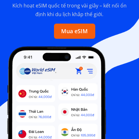
Kích hoạt eSIM quốc tế trong vài giây – kết nối ổn
định khi du lịch khắp thế giới.
Mua eSIM