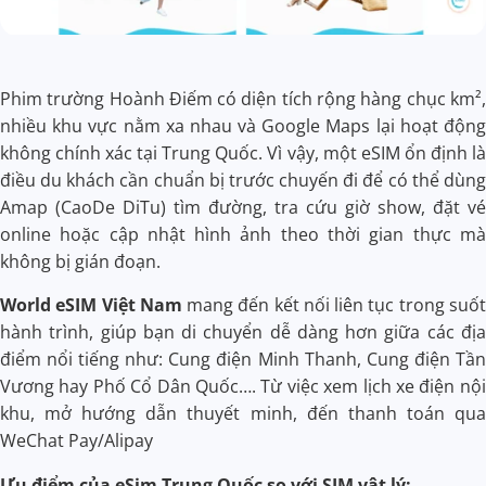
Phim trường Hoành Điếm có diện tích rộng hàng chục km²,
nhiều khu vực nằm xa nhau và Google Maps lại hoạt động
không chính xác tại Trung Quốc. Vì vậy, một eSIM ổn định là
điều du khách cần chuẩn bị trước chuyến đi để có thể dùng
Amap (CaoDe DiTu) tìm đường, tra cứu giờ show, đặt vé
online hoặc cập nhật hình ảnh theo thời gian thực mà
không bị gián đoạn.
World eSIM Việt Nam
mang đến kết nối liên tục trong suốt
hành trình, giúp bạn di chuyển dễ dàng hơn giữa các địa
điểm nổi tiếng như: Cung điện Minh Thanh, Cung điện Tần
Vương hay Phố Cổ Dân Quốc…. Từ việc xem lịch xe điện nội
khu, mở hướng dẫn thuyết minh, đến thanh toán qua
WeChat Pay/Alipay
Ưu điểm của eSim Trung Quốc so với SIM vật lý: