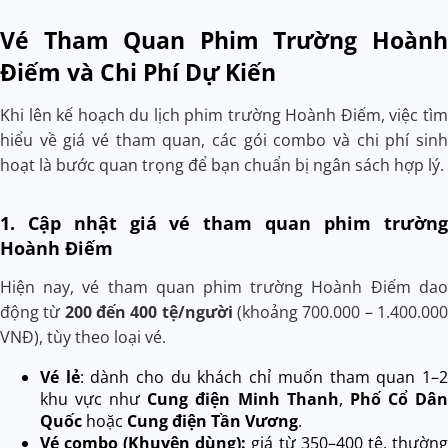
Vé Tham Quan Phim Trường Hoành
Điếm và Chi Phí Dự Kiến
Khi lên kế hoạch du lịch phim trường Hoành Điếm, việc tìm
hiểu về giá vé tham quan, các gói combo và chi phí sinh
hoạt là bước quan trọng để bạn chuẩn bị ngân sách hợp lý.
1. Cập nhật giá vé tham quan phim trường
Hoành Điếm
Hiện nay, vé tham quan phim trường Hoành Điếm dao
động từ
200 đến 400 tệ/người
(khoảng 700.000 – 1.400.000
VNĐ), tùy theo loại vé.
Vé lẻ
: dành cho du khách chỉ muốn tham quan 1–2
khu vực như
Cung điện Minh Thanh
,
Phố Cổ Dân
Quốc
hoặc
Cung điện Tần Vương
.
Vé combo (Khuyên dùng):
giá từ 350–400 tệ, thường