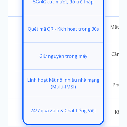
5G/4G cực mượt, độ trễ thấp
i
Mất 30-
Quét mã QR - Kích hoạt trong 30s
đặt
Cần thá
Giữ nguyên trong máy
ốc
Linh hoạt kết nối nhiều nhà mạng
Phụ th
(Multi-IMSI)
24/7 qua Zalo & Chat tiếng Việt
t
Không