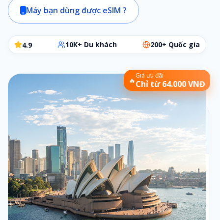
Máy bạn dùng được eSIM ?
10K+ Du khách
200+ Quốc gia
4.9
Giá ưu đãi
🔥
Chỉ từ 64.000 VNĐ
Chọn gói eSIM phù hợp
Các bước đơn giản để chọn đúng gói cần dùng
Bộ lọc:
1 ngày
•
Theo ngày
Số ngày
1
1
ngày
Loại gói
2