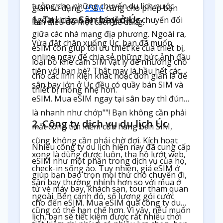
tưởng cho những chuyến du lịch nước
gian sử dụng,
eSIM
cũng cho phép bạn
1. Tại các Sân bay ở Úc
ngoài khi bạn có thể dễ dàng chuyển đổi
làm điều đó một cách dễ dàng.
giữa các nhà mạng địa phương. Ngoài ra,
Vừa đặt chân xuống Úc, bạn đã muốn
eSIM còn giúp tối ưu thiết kế của thiết bị,
online ngay để chia sẻ những bức ảnh đầu
loại bỏ khe cắm SIM vật lý để nhường chỗ
tiên với bạn bè? Thật may là hầu hết các
cho các linh kiện khác hoặc đơn giản là để
sân bay lớn ở Úc đều có quầy bán SIM và
thiết bị mỏng nhẹ hơn.
eSIM. Mua eSIM ngay tại sân bay thì đúng
là nhanh như chớp""! Bạn không cần phải
2. Công ty dịch vụ du lịch Úc
mất công tìm kiếm cửa hàng bán SIM,
cũng không cần phải chờ đợi. Kích hoạt
Nhiều công ty du lịch hiện nay đã cung cấp
xong là dùng được luôn, tha hồ lướt web,
eSIM như một phần trong dịch vụ của họ,
check-in sống ảo. Tuy nhiên, giá eSIM ở
giúp bạn bao trọn mọi thứ cho chuyến đi,
sân bay thường nhỉnh hơn so với mua ở
từ vé máy bay, khách sạn, tour tham quan
ngoài. Bên cạnh đó, số lượng gói cước
cho đến eSIM. Mua eSIM qua công ty du
cũng có thể hạn chế hơn. Vì vậy, nếu muốn
lịch, bạn sẽ tiết kiệm được rất nhiều thời