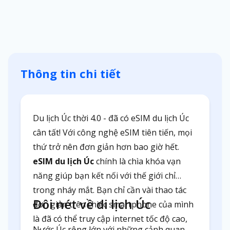
Thông tin chi tiết
Du lịch Úc thời 4.0 - đã có eSIM du lịch Úc
cân tất! Với công nghệ eSIM tiên tiến, mọi
thứ trở nên đơn giản hơn bao giờ hết.
eSIM du lịch Úc
chính là chìa khóa vạn
năng giúp bạn kết nối với thế giới chỉ
trong nháy mắt. Bạn chỉ cần vài thao tác
Đôi nét về di lịch Úc
đơn giản trên chiếc smartphone của mình
là đã có thể truy cập internet tốc độ cao,
Nước Úc rộng lớn với những cảnh quan