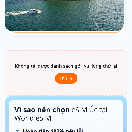
Theo ngày
Chưa biết chọn loại gói nào?
Bấm vào
Loại gói
để xem gợi ý phù hợp theo nhu cầu sử
dụng.
1 ngày · Theo ngày
Không tải được danh sách gói, vui lòng thử lại
Thử lại
Vì sao nên chọn
eSIM Úc tại
World eSIM
Hoàn tiền 100% nếu lỗi