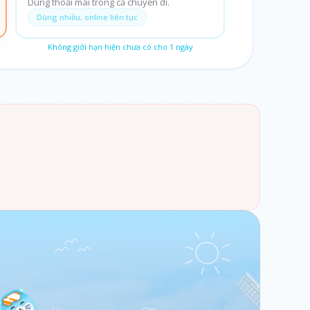
Dùng thoải mái trong cả chuyến đi.
Dùng nhiều, online liên tục
Không giới hạn hiện chưa có cho
1
ngày