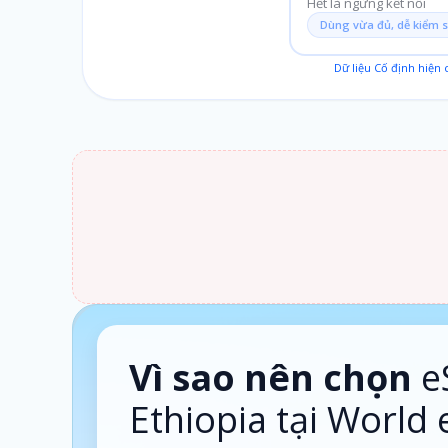
Hết là ngừng kết nối
Dùng vừa đủ, dễ kiểm 
Dữ liệu Cố định hiện
1 ngày · Theo ngày
Vì sao nên chọn
e
Ethiopia tại World