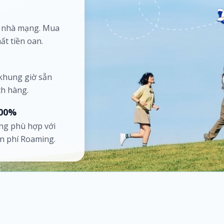
ố nhà mạng. Mua
ất tiền oan.
 khung giờ sẵn
ch hàng.
100%
ng phù hợp với
ốn phí Roaming.