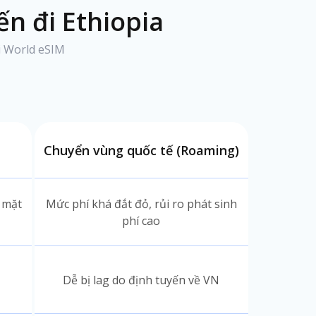
n đi Ethiopia
ới World eSIM
Chuyển vùng quốc tế (Roaming)
í mặt
Mức phí khá đắt đỏ, rủi ro phát sinh
phí cao
Dễ bị lag do định tuyến về VN