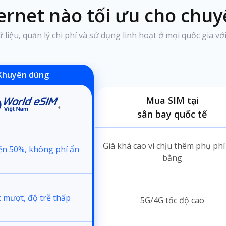
ternet nào tối ưu
cho chuyế
liệu, quản lý chi phí và sử dụng linh hoạt ở mọi quốc gia v
Khuyên dùng
Mua SIM tại
sân bay quốc tế
Giá khá cao vì chịu thêm phụ ph
ến 50%, không phí ẩn
bằng
 mượt, độ trễ thấp
5G/4G tốc độ cao