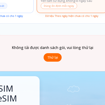
Yên tâm sử dụng, không lo ngày sau
soát
Dùng ổn định mỗi ngày
 chưa có cho
1
ngày
Dữ liệu Theo ngày hiện chưa có cho
1
ngày
Không tải được danh sách gói, vui lòng thử lại
Thử lại
SIM
 eSIM