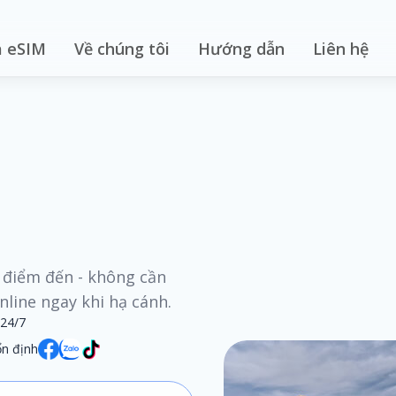
 eSIM
Về chúng tôi
Hướng dẫn
Liên hệ
i điểm đến - không cần
line ngay khi hạ cánh.
 24/7
n định