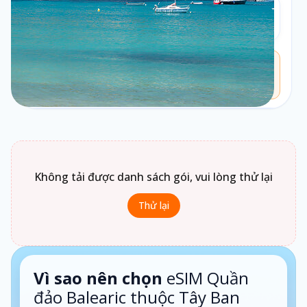
Loại gói
2
Theo ngày
Chưa biết chọn loại gói nào?
Bấm vào
Loại gói
để xem gợi ý phù hợp theo nhu cầu sử
dụng.
1 ngày · Theo ngày
Không tải được danh sách gói, vui lòng thử lại
Thử lại
Vì sao nên chọn
eSIM Quần
đảo Balearic thuộc Tây Ban