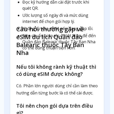
Đọc kỹ hướng dẫn cài đặt trước khi
quét QR.
Ước lượng số ngày đi và mức dùng
internet để chọn gói hợp lý.
Câu hỏi thường gặp về
Không tự xóa eSIM nếu đang gặp lỗi.
eSIM du lịch Quần đảo
Nên chuẩn bị trước ở Việt Nam để đến
Quần đảo Balearic thuộc Tây Ban Nha
Balearic thuộc Tây Ban
có thể dùng thuận tiện hơn.
Nha
Nếu tôi không rành kỹ thuật thì
có dùng eSIM được không?
Có. Phần lớn người dùng chỉ cần làm theo
hướng dẫn từng bước là có thể cài được.
Tôi nên chọn gói dựa trên điều
gì?