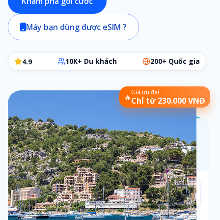
Khám phá gói cước
Máy bạn dùng được eSIM ?
10K+ Du khách
200+ Quốc gia
4.9
Giá ưu đãi
🔥
Chỉ từ 230.000 VNĐ
Chọn gói eSIM phù hợp
Các bước đơn giản để chọn đúng gói cần dùng
Bộ lọc:
1 ngày
•
Theo ngày
Số ngày
1
1
ngày