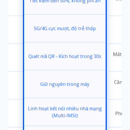
Tiết kiệm đến 50%, không phí ẩn
5G/4G cực mượt, độ trễ thấp
i
Mất 30-
Quét mã QR - Kích hoạt trong 30s
đặt
Cần thá
Giữ nguyên trong máy
ốc
Linh hoạt kết nối nhiều nhà mạng
Phụ th
(Multi-IMSI)