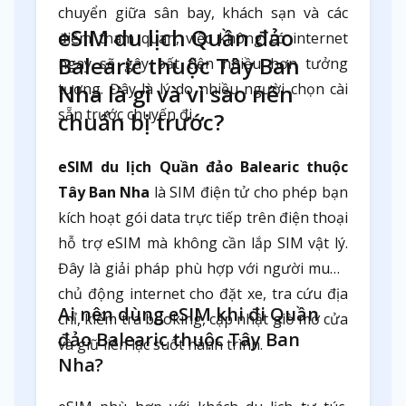
chuyển giữa sân bay, khách sạn và các
eSIM du lịch Quần đảo
điểm tham quan, việc không có internet
Balearic thuộc Tây Ban
ngay sẽ gây bất tiện nhiều hơn tưởng
tượng. Đây là lý do nhiều người chọn cài
Nha là gì và vì sao nên
sẵn trước chuyến đi.
chuẩn bị trước?
eSIM du lịch Quần đảo Balearic thuộc
Tây Ban Nha
là SIM điện tử cho phép bạn
kích hoạt gói data trực tiếp trên điện thoại
hỗ trợ eSIM mà không cần lắp SIM vật lý.
Đây là giải pháp phù hợp với người muốn
chủ động internet cho đặt xe, tra cứu địa
Ai nên dùng eSIM khi đi Quần
chỉ, kiểm tra booking, cập nhật giờ mở cửa
đảo Balearic thuộc Tây Ban
và giữ liên lạc suốt hành trình.
Nha?