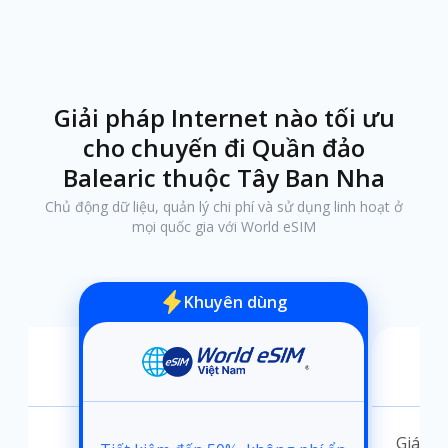
Giải pháp Internet nào tối ưu
cho chuyến đi Quần đảo
Balearic thuộc Tây Ban Nha
Chủ động dữ liệu, quản lý chi phí và sử dụng linh hoạt ở
mọi quốc gia với World eSIM
Khuyên dùng
ánh
Giá kh