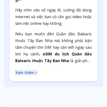
Hãy nhìn vào số ngày đi, cường độ dùng
internet và việc bạn có cần gọi video hoặc
làm việc online hay không.
Nếu bạn muốn đến Quần đảo Balearic
thuộc Tây Ban Nha mà không phải bận
tâm chuyện tìm SIM hay săn wifi ngay sau
khi hạ cánh,
eSIM du lịch Quần đảo
Balearic thuộc Tây Ban Nha
là giải pháp
thực tế. Chuẩn bị trước cùng World eSIM
Xem thêm >
sẽ giúp chuyến đi chủ động hơn ngay từ
đầu.