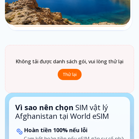
Chưa biết chọn loại gói nào?
Bấm vào
Loại gói
để xem gợi ý phù hợp theo nhu cầu sử
dụng.
1 ngày · Theo ngày
Không tải được danh sách gói, vui lòng thử lại
Thử lại
Vì sao nên chọn
SIM vật lý
Afghanistan tại World eSIM
Hoàn tiền 100% nếu lỗi
Cam kết hoàn tiền nếu eSIM gặp sự cố nhà