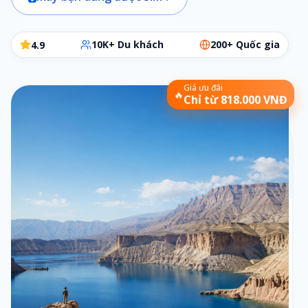
10K+ Du khách
200+ Quốc gia
4.9
Giá ưu đãi
🔥
Chỉ từ 818.000 VNĐ
Chọn gói SIM phù hợp
Các bước đơn giản để chọn đúng gói cần dùng
Bộ lọc:
1 ngày
•
Theo ngày
Số ngày
1
1
ngày
Loại gói
2
Theo ngày