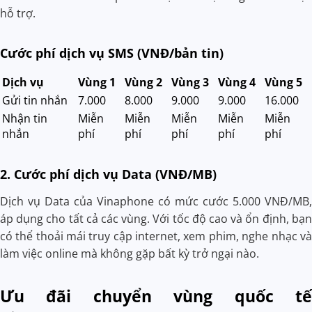
hỗ trợ.
Cước phí dịch vụ SMS (VNĐ/bản tin)
Dịch vụ
Vùng 1
Vùng 2
Vùng 3
Vùng 4
Vùng 5
Gửi tin nhắn
7.000
8.000
9.000
9.000
16.000
Nhận tin
Miễn
Miễn
Miễn
Miễn
Miễn
nhắn
phí
phí
phí
phí
phí
2. Cước phí dịch vụ Data (VNĐ/MB)
Dịch vụ Data của Vinaphone có mức cước 5.000 VNĐ/MB,
áp dụng cho tất cả các vùng. Với tốc độ cao và ổn định, bạn
có thể thoải mái truy cập internet, xem phim, nghe nhạc và
làm việc online mà không gặp bất kỳ trở ngại nào.
Ưu đãi chuyển vùng quốc tế