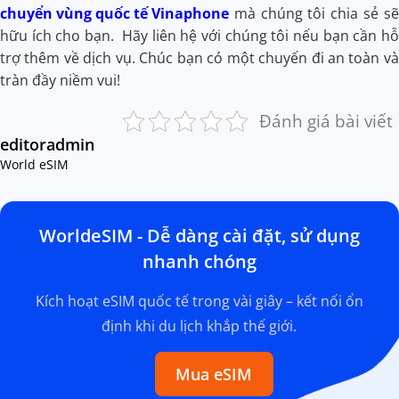
chuyển vùng quốc tế Vinaphone
mà chúng tôi chia sẻ sẽ
hữu ích cho bạn. Hãy liên hệ với chúng tôi nếu bạn cần hỗ
trợ thêm về dịch vụ. Chúc bạn có một chuyến đi an toàn và
tràn đầy niềm vui!
Đánh giá bài viết
editoradmin
World eSIM
WorldeSIM - Dễ dàng cài đặt, sử dụng
nhanh chóng
Kích hoạt eSIM quốc tế trong vài giây – kết nối ổn
định khi du lịch khắp thế giới.
Mua eSIM