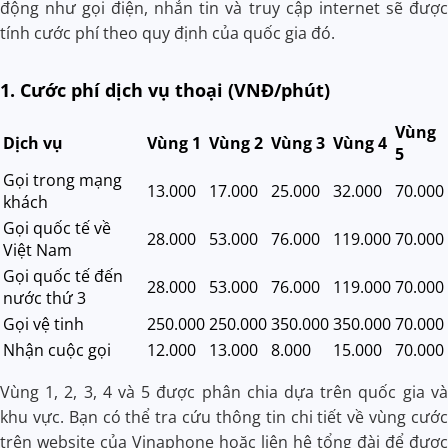
động như gọi điện, nhắn tin và truy cập internet sẽ được
tính cước phí theo quy định của quốc gia đó.
1. Cước phí dịch vụ thoại (VNĐ/phút)
Vùng
Dịch vụ
Vùng 1
Vùng 2
Vùng 3
Vùng 4
5
Gọi trong mạng
13.000
17.000
25.000
32.000
70.000
khách
Gọi quốc tế về
28.000
53.000
76.000
119.000
70.000
Việt Nam
Gọi quốc tế đến
28.000
53.000
76.000
119.000
70.000
nước thứ 3
Gọi vệ tinh
250.000
250.000
350.000
350.000
70.000
Nhận cuộc gọi
12.000
13.000
8.000
15.000
70.000
Vùng 1, 2, 3, 4 và 5 được phân chia dựa trên quốc gia và
khu vực. Bạn có thể tra cứu thông tin chi tiết về vùng cước
trên website của Vinaphone hoặc liên hệ tổng đài để được