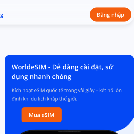
og
Đăng nhập
WorldeSIM - Dễ dàng cài đặt, sử
dụng nhanh chóng
Kích hoạt eSIM quốc tế trong vài giây – kết nối ổn
định khi du lịch khắp thế giới.
Mua eSIM