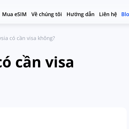
Mua eSIM
Về chúng tôi
Hướng dẫn
Liên hệ
Bl
ysia có cần visa không?
có cần visa