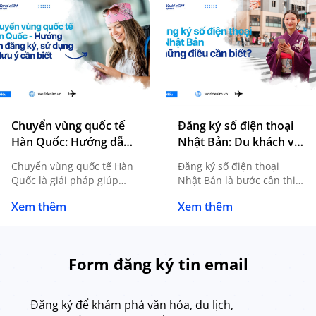
Chuyển vùng quốc tế
Đăng ký số điện thoại
Hàn Quốc: Hướng dẫn
Nhật Bản: Du khách và
đăng ký, sử dụng và
du học sinh cần biết gì?
Chuyển vùng quốc tế Hàn
Đăng ký số điện thoại
lưu ý cần biết
Quốc là giải pháp giúp
Nhật Bản là bước cần thiết
người dùng tiếp tục sử
đối với du học sinh, người
Xem thêm
Xem thêm
dụng SIM Việt Nam khi du
lao động, khách du lịch
lịch, công tác hoặc du học
dài ngày hoặc bất kỳ ai có
mà không cần thay SIM
nhu cầu sinh sống, làm
mới. Tuy nhiên, để kết nối
việc tại Nhật. Sở hữu một
Form đăng ký tin email
ổn định và hạn chế phát
số điện thoại nội địa
sinh chi phí ngoài mong
không chỉ giúp bạn liên
muốn, bạn cần nắm rõ
lạc thuận tiện mà còn […]
Đăng ký để khám phá văn hóa, du lịch,
cách […]