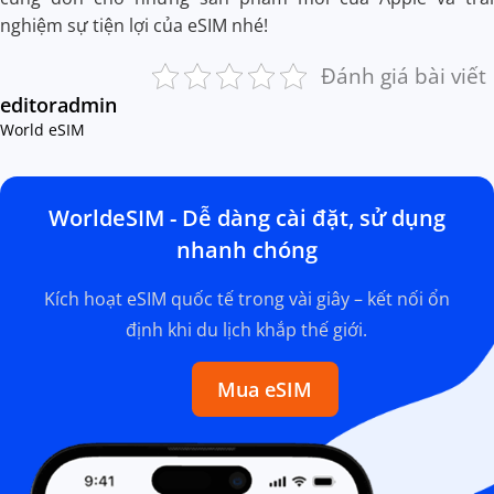
nghiệm sự tiện lợi của eSIM nhé!
Đánh giá bài viết
editoradmin
World eSIM
WorldeSIM - Dễ dàng cài đặt, sử dụng
nhanh chóng
Kích hoạt eSIM quốc tế trong vài giây – kết nối ổn
định khi du lịch khắp thế giới.
Mua eSIM