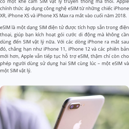
có một khe cắm SIM vật lý truyền thống mà thôi. Apple
chính thức áp dụng công nghệ eSIM từ những chiếc iPhone
XR, iPhone XS và iPhone XS Max ra mắt vào cuối năm 2018.
eSIM là một dạng SIM điện tử được tích hợp sẵn trong điện
thoại, giúp bạn kích hoạt gói cước di động mà không cần
dùng đến SIM vật lý nữa. Với các dòng iPhone ra mắt sau
đó, chẳng hạn như iPhone 11, iPhone 12 và các phiên bản
mới hơn, Apple vẫn tiếp tục hỗ trợ eSIM, thậm chí còn cho
phép người dùng sử dụng hai SIM cùng lúc – một eSIM và
một SIM vật lý.