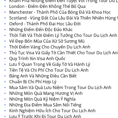
Khám Phá Những Điểm Đến Tuyệt Vời Trong Tour Du L
London - Điểm Đến Không Thể Bỏ Qua
Manchester - Thành Phố Của Bóng Đá Và Khoa Học
Scotland - Vùng Đất Của Lâu Đài Và Thiên Nhiên Hùng 
Oxford - Thành Phố Đại Học Lâu Đời
Những Điểm Đến Độc Đáo Khác
Thời Tiết Và Thời Điểm Lý Tưởng Cho Tour Du Lịch Anh
Vẻ Đẹp Bốn Mùa Của Xứ Sở Sương Mù
Thời Điểm Vàng Cho Chuyến Du Lịch Anh
Thủ Tục Visa Và Giấy Tờ Cần Thiết Cho Tour Du Lịch A
Quy Trình Xin Visa Anh Quốc
Lưu Ý Quan Trọng Về Giấy Tờ Và Hành Lý
Tiền Tệ Và Chi Phí Cho Tour Du Lịch Anh
Bảng Anh Và Những Điều Cần Biết
Chuẩn Bị Chi Phí Hợp Lý
Mua Sắm Và Quà Lưu Niệm Trong Tour Du Lịch Anh
Những Món Quà Mang Hương Vị Anh
Những Món Quà Kỷ Niệm Ý Nghĩa
Những Địa Điểm Mua Sắm Nổi Tiếng
Kinh Nghiệm Hữu Ích Cho Tour Du Lịch Anh
Lưu Ý Trước Khi Đi Tour Du Lịch Anh