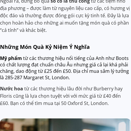
Ngoài ra, đừng bỏ qua
sô cô la thủ công
từ các tiệm nhỏ
địa phương – được làm từ nguyên liệu cao cấp, có hương vị
độc đáo và thường được đóng gói cực kỳ tinh tế. Đây là lựa
chọn hoàn hảo cho những ai muốn tặng món quà có phần
“cá tính” và khác biệt.
Những Món Quà Kỷ Niệm Ý Nghĩa
Mỹ phẩm
từ các thương hiệu nổi tiếng của Anh như Boots
có chất lượng đạt chuẩn châu Âu nhưng giá cả lại khá phải
chăng, dao động từ £25 đến £50. Địa chỉ mua sắm lý tưởng
là 285-287 Margaret St, London.
Nước hoa
từ các thương hiệu lâu đời như Burberry hay
Floris cũng là lựa chọn tuyệt vời với mức giá từ £40 đến
£60. Bạn có thể tìm mua tại 50 Oxford St, London.