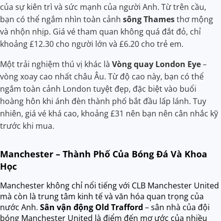
của sự kiên trì và sức mạnh của người Anh. Từ trên cầu,
bạn có thể ngắm nhìn toàn cảnh
sông Thames
thơ mộng
và nhộn nhịp. Giá vé tham quan không quá đắt đỏ, chỉ
khoảng £12.30 cho người lớn và £6.20 cho trẻ em.
Một trải nghiệm thú vị khác là
Vòng quay London Eye
–
vòng xoay cao nhất châu Âu. Từ độ cao này, bạn có thể
ngắm toàn cảnh London tuyệt đẹp, đặc biệt vào buổi
hoàng hôn khi ánh đèn thành phố bắt đầu lấp lánh. Tuy
nhiên, giá vé khá cao, khoảng £31 nên bạn nên cân nhắc kỹ
trước khi mua.
Manchester – Thành Phố Của Bóng Đá Và Khoa
Học
Manchester không chỉ nổi tiếng với CLB Manchester United
mà còn là trung tâm kinh tế và văn hóa quan trọng của
nước Anh.
Sân vận động
Old Trafford
– sân nhà của đội
bóng Manchester United là điểm đến mơ ước của nhiều