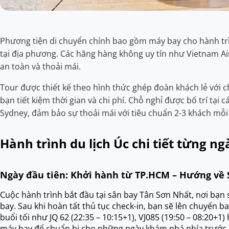
Phương tiện di chuyển chính bao gồm máy bay cho hành tr
tại địa phương. Các hãng hàng không uy tín như Vietnam Airl
an toàn và thoải mái.
Tour được thiết kế theo hình thức ghép đoàn khách lẻ với 
bạn tiết kiệm thời gian và chi phí. Chỗ nghỉ được bố trí tại 
Sydney, đảm bảo sự thoải mái với tiêu chuẩn 2-3 khách mỗi
Hành trình du lịch Úc chi tiết từng ng
Ngày đầu tiên: Khởi hành từ TP.HCM – Hướng về
Cuộc hành trình bắt đầu tại sân bay Tân Sơn Nhất, nơi bạn 
bay. Sau khi hoàn tất thủ tục check-in, bạn sẽ lên chuyến
buổi tối như JQ 62 (22:35 – 10:15+1), VJ085 (19:50 – 08:20+1
máy bay để chuẩn bị cho những ngày khám phá phía trước.