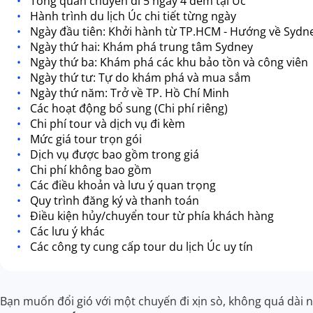
Tổng quan chuyến đi 5 ngày 4 đêm tại Úc
Hành trình du lịch Úc chi tiết từng ngày
Ngày đầu tiên: Khởi hành từ TP.HCM - Hướng về Sydn
Ngày thứ hai: Khám phá trung tâm Sydney
Ngày thứ ba: Khám phá các khu bảo tồn và công viên
Ngày thứ tư: Tự do khám phá và mua sắm
Ngày thứ năm: Trở về TP. Hồ Chí Minh
Các hoạt động bổ sung (Chi phí riêng)
Chi phí tour và dịch vụ đi kèm
Mức giá tour trọn gói
Dịch vụ được bao gồm trong giá
Chi phí không bao gồm
Các điều khoản và lưu ý quan trọng
Quy trình đăng ký và thanh toán
Điều kiện hủy/chuyển tour từ phía khách hàng
Các lưu ý khác
Các công ty cung cấp tour du lịch Úc uy tín
Bạn muốn đổi gió với một chuyến đi xịn sò, không quá dài