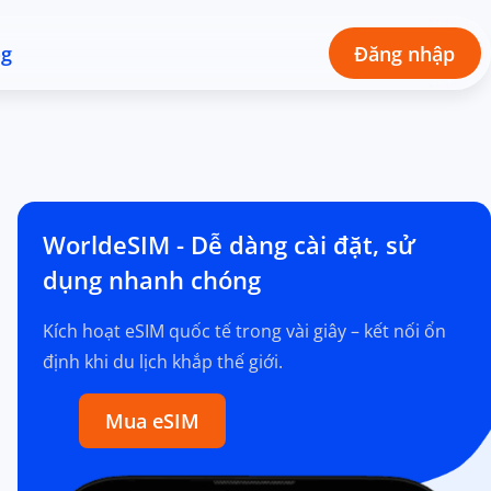
og
Đăng nhập
WorldeSIM - Dễ dàng cài đặt, sử
dụng nhanh chóng
Kích hoạt eSIM quốc tế trong vài giây – kết nối ổn
định khi du lịch khắp thế giới.
Mua eSIM