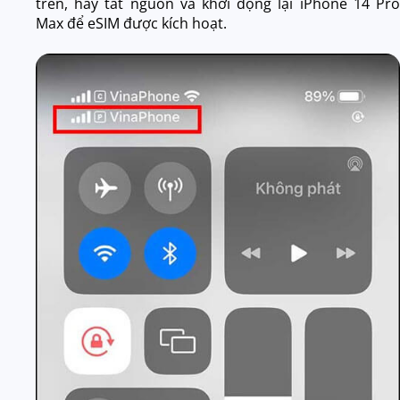
trên, hãy tắt nguồn và khởi động lại iPhone 14 Pro
Max để eSIM được kích hoạt.