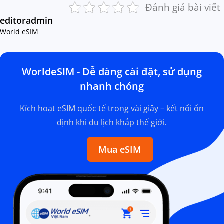
Đánh giá bài viết
editoradmin
World eSIM
WorldeSIM - Dễ dàng cài đặt, sử dụng
nhanh chóng
Kích hoạt eSIM quốc tế trong vài giây – kết nối ổn
định khi du lịch khắp thế giới.
Mua eSIM