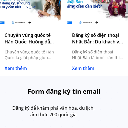
Chuyển vùng quốc tế
Đăng ký số điện thoại
Hàn Quốc: Hướng dẫn
Nhật Bản: Du khách và
đăng ký, sử dụng và
du học sinh cần biết gì?
Chuyển vùng quốc tế Hàn
Đăng ký số điện thoại
lưu ý cần biết
Quốc là giải pháp giúp
Nhật Bản là bước cần thiết
người dùng tiếp tục sử
đối với du học sinh, người
Xem thêm
Xem thêm
dụng SIM Việt Nam khi du
lao động, khách du lịch
lịch, công tác hoặc du học
dài ngày hoặc bất kỳ ai có
mà không cần thay SIM
nhu cầu sinh sống, làm
mới. Tuy nhiên, để kết nối
việc tại Nhật. Sở hữu một
Form đăng ký tin email
ổn định và hạn chế phát
số điện thoại nội địa
sinh chi phí ngoài mong
không chỉ giúp bạn liên
muốn, bạn cần nắm rõ
lạc thuận tiện mà còn […]
Đăng ký để khám phá văn hóa, du lịch,
cách […]
ẩm thực 200 quốc gia