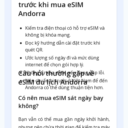
trước khi mua eSIM
Andorra
Kiểm tra điện thoại có hỗ trợ eSIM và
không bị khóa mạng.
Đọc kỹ hướng dẫn cài đặt trước khi
quét QR.
Ước lượng số ngày đi và mức dùng
internet để chọn gói hợp lý.
Câu hỏi thường gặp về
Không tự xóa eSIM nếu đang gặp lỗi.
eSIM du lịch Andorra
Nên chuẩn bị trước ở Việt Nam để đến
Andorra có thể dùng thuận tiện hơn.
Có nên mua eSIM sát ngày bay
không?
Bạn vẫn có thể mua gần ngày khởi hành,
nhưng nên chừa thời gian để kiểm tra máy