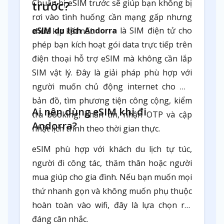
Chuẩn bị eSIM trước sẽ giúp bạn không bị
trước?
rơi vào tình huống cần mạng gấp nhưng
eSIM du lịch Andorra
là SIM điện tử cho
chưa kịp kết nối.
phép bạn kích hoạt gói data trực tiếp trên
điện thoại hỗ trợ eSIM mà không cần lắp
SIM vật lý. Đây là giải pháp phù hợp với
người muốn chủ động internet cho mở
bản đồ, tìm phương tiện công cộng, kiểm
Ai nên dùng eSIM khi đi
tra booking, nhắn tin, nhận OTP và cập
Andorra?
nhật lịch trình theo thời gian thực.
eSIM phù hợp với khách du lịch tự túc,
người đi công tác, thăm thân hoặc người
mua giúp cho gia đình. Nếu bạn muốn mọi
thứ nhanh gọn và không muốn phụ thuộc
hoàn toàn vào wifi, đây là lựa chọn rất
đáng cân nhắc.