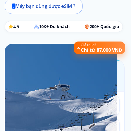
Máy bạn dùng được eSIM ?
10K+ Du khách
200+ Quốc gia
4.9
Giá ưu đãi
🔥
Chỉ từ 87.000 VNĐ
Chọn gói eSIM phù hợp
Các bước đơn giản để chọn đúng gói cần dùng
Bộ lọc:
1 ngày
•
Theo ngày
Số ngày
1
1
ngày
Loại gói
2