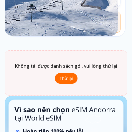
Theo ngày
Chưa biết chọn loại gói nào?
Bấm vào
Loại gói
để xem gợi ý phù hợp theo nhu cầu sử
dụng.
1 ngày · Theo ngày
Không tải được danh sách gói, vui lòng thử lại
Thử lại
Vì sao nên chọn
eSIM Andorra
tại World eSIM
Hoàn tiền 100% nếu lỗi