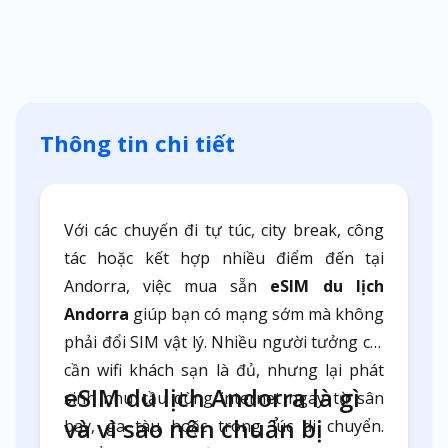
Thông tin chi tiết
Với các chuyến đi tự túc, city break, công
tác hoặc kết hợp nhiều điểm đến tại
Andorra, việc mua sẵn
eSIM du lịch
Andorra
giúp bạn có mạng sớm mà không
phải đổi SIM vật lý. Nhiều người tưởng chỉ
cần wifi khách sạn là đủ, nhưng lại phát
eSIM du lịch Andorra là gì
sinh nhu cầu dùng internet ngay từ sân
và vì sao nên chuẩn bị
bay, ga tàu hoặc trong lúc di chuyển.