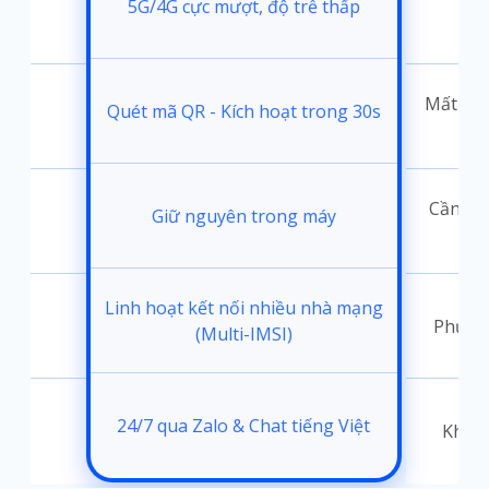
5G/4G cực mượt, độ trễ thấp
i
Mất 30-
Quét mã QR - Kích hoạt trong 30s
đặt
Cần thá
Giữ nguyên trong máy
ốc
Linh hoạt kết nối nhiều nhà mạng
Phụ th
(Multi-IMSI)
24/7 qua Zalo & Chat tiếng Việt
t
Không