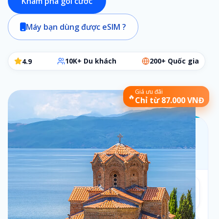
Khám phá gói cước
Máy bạn dùng được eSIM ?
10K+ Du khách
200+ Quốc gia
4.9
Giá ưu đãi
🔥
Chỉ từ 87.000 VNĐ
Chọn gói eSIM phù hợp
Các bước đơn giản để chọn đúng gói cần dùng
Bộ lọc:
1 ngày
•
Theo ngày
Số ngày
1
1
ngày