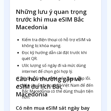
Những lưu ý quan trọng
trước khi mua eSIM Bắc
Macedonia
Kiểm tra điện thoại có hỗ trợ eSIM và
không bị khóa mạng.
Đọc kỹ hướng dẫn cài đặt trước khi
quét QR.
Ước lượng số ngày đi và mức dùng
internet để chọn gói hợp lý.
Câu hỏi thường gặp về
Không tự xóa eSIM nếu đang gặp lỗi.
eSIM du lịch Bắc
Nên chuẩn bị trước ở Việt Nam để đến
Bắc Macedonia có thể dùng thuận tiện
Macedonia
hơn.
Có nên mua eSIM sát ngày bay