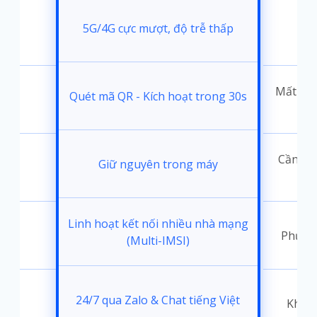
5G/4G cực mượt, độ trễ thấp
i
Mất 30-
Quét mã QR - Kích hoạt trong 30s
đặt
Cần thá
Giữ nguyên trong máy
ốc
Linh hoạt kết nối nhiều nhà mạng
Phụ th
(Multi-IMSI)
24/7 qua Zalo & Chat tiếng Việt
t
Không