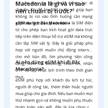
Macedonia là gì và vì sao
từ sân bay, ga tàu hoặc trong lúc di
chuyển. Chuẩn bị eSIM trước sẽ giúp bạn
nên chuẩn bị trước?
không bị rơi vào tình huống cần mạng
eSIM du lịch Bắc Macedonia
là SIM điện
gấp nhưng chưa kịp kết nối.
tử cho phép bạn kích hoạt gói data trực
tiếp trên điện thoại hỗ trợ eSIM mà không
cần lắp SIM vật lý. Đây là giải pháp phù
hợp với người muốn chủ động internet
cho mở bản đồ, tìm phương tiện công
Ai nên dùng eSIM khi đi Bắc
cộng, kiểm tra booking, nhắn tin, nhận
Macedonia?
OTP và cập nhật lịch trình theo thời gian
thực.
eSIM phù hợp với khách du lịch tự túc,
người đi công tác, thăm thân hoặc người
mua giúp cho gia đình. Nếu bạn muốn mọi
thứ nhanh gọn và không muốn phụ thuộc
hoàn toàn vào wifi, đây là lựa chọn rất