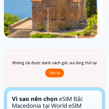
Loại gói
2
Theo ngày
Chưa biết chọn loại gói nào?
Bấm vào
Loại gói
để xem gợi ý phù hợp theo nhu cầu sử
dụng.
1 ngày · Theo ngày
Không tải được danh sách gói, vui lòng thử lại
Thử lại
Vì sao nên chọn
eSIM Bắc
Macedonia tại World eSIM