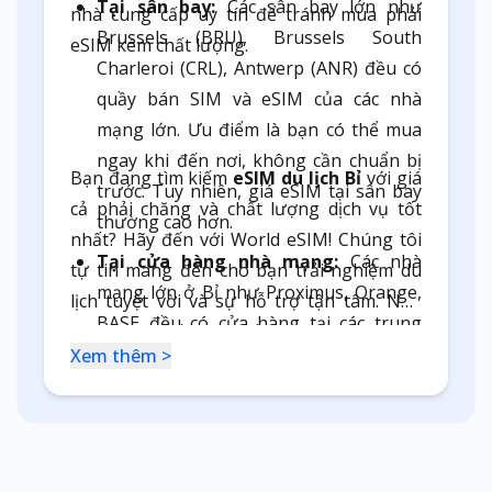
Tại sân bay:
Các sân bay lớn như
nhà cung cấp uy tín để tránh mua phải
Brussels (BRU), Brussels South
eSIM kém chất lượng.
Charleroi (CRL), Antwerp (ANR) đều có
quầy bán SIM và eSIM của các nhà
mạng lớn. Ưu điểm là bạn có thể mua
ngay khi đến nơi, không cần chuẩn bị
Bạn đang tìm kiếm
eSIM du lịch Bỉ
với giá
trước. Tuy nhiên, giá eSIM tại sân bay
cả phải chăng và chất lượng dịch vụ tốt
thường cao hơn.
nhất? Hãy đến với World eSIM! Chúng tôi
Tại cửa hàng nhà mạng:
Các nhà
tự tin mang đến cho bạn trải nghiệm du
mạng lớn ở Bỉ như Proximus, Orange,
lịch tuyệt vời và sự hỗ trợ tận tâm. Nếu
BASE đều có cửa hàng tại các trung
bạn cần tư vấn thêm về các gói cước eSIM,
tâm thành phố. Giá eSIM ở đây thường
Xem thêm >
đừng ngần ngại liên hệ với chúng tôi nhé.
cạnh tranh hơn so với mua tại sân bay.
Bạn có thể dễ dàng tìm thấy cửa hàng
gần nhất trên Google Maps.
Tại trạm xăng và cửa hàng tiện lợi: