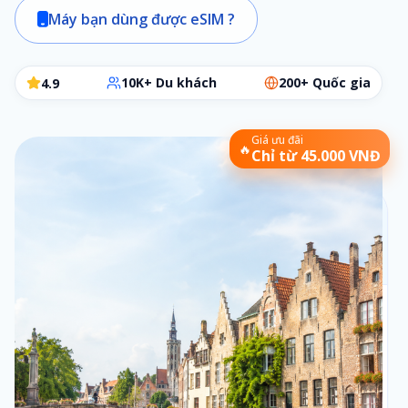
Máy bạn dùng được eSIM ?
10K+ Du khách
200+ Quốc gia
4.9
Giá ưu đãi
🔥
Chỉ từ 45.000 VNĐ
Chọn gói eSIM phù hợp
Các bước đơn giản để chọn đúng gói cần dùng
Bộ lọc:
1 ngày
•
Theo ngày
Số ngày
1
1
ngày
Loại gói
2