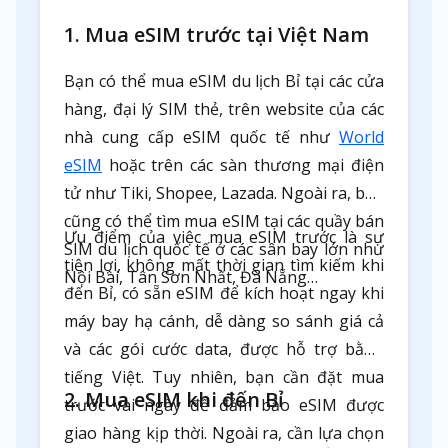
1. Mua eSIM trước tại Việt Nam
Bạn có thể mua eSIM du lịch Bỉ tại các cửa
hàng, đại lý SIM thẻ, trên website của các
nhà cung cấp eSIM quốc tế như
World
eSIM
hoặc trên các sàn thương mại điện
tử như Tiki, Shopee, Lazada. Ngoài ra, bạn
cũng có thể tìm mua eSIM tại các quầy bán
Ưu điểm của việc mua eSIM trước là sự
SIM du lịch quốc tế ở các sân bay lớn như
tiện lợi, không mất thời gian tìm kiếm khi
Nội Bài, Tân Sơn Nhất, Đà Nẵng…
đến Bỉ, có sẵn eSIM để kích hoạt ngay khi
máy bay hạ cánh, dễ dàng so sánh giá cả
và các gói cước data, được hỗ trợ bằng
tiếng Việt. Tuy nhiên, bạn cần đặt mua
2. Mua eSIM khi đến Bỉ
trước vài ngày để đảm bảo eSIM được
giao hàng kịp thời. Ngoài ra, cần lựa chọn