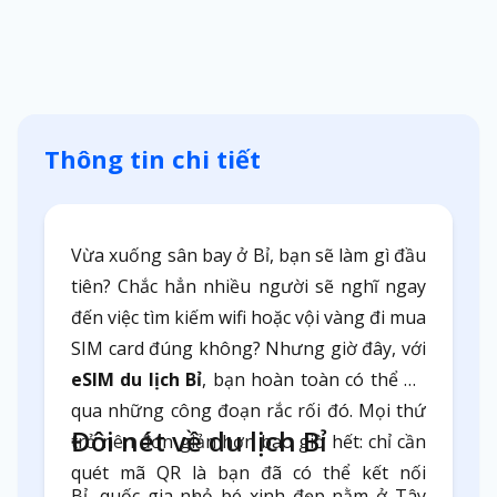
Thông tin chi tiết
Vừa xuống sân bay ở Bỉ, bạn sẽ làm gì đầu
tiên? Chắc hẳn nhiều người sẽ nghĩ ngay
đến việc tìm kiếm wifi hoặc vội vàng đi mua
SIM card đúng không? Nhưng giờ đây, với
eSIM du lịch Bỉ
, bạn hoàn toàn có thể bỏ
qua những công đoạn rắc rối đó. Mọi thứ
Đôi nét về du lịch Bỉ
trở nên đơn giản hơn bao giờ hết: chỉ cần
quét mã QR là bạn đã có thể kết nối
Bỉ, quốc gia nhỏ bé xinh đẹp nằm ở Tây