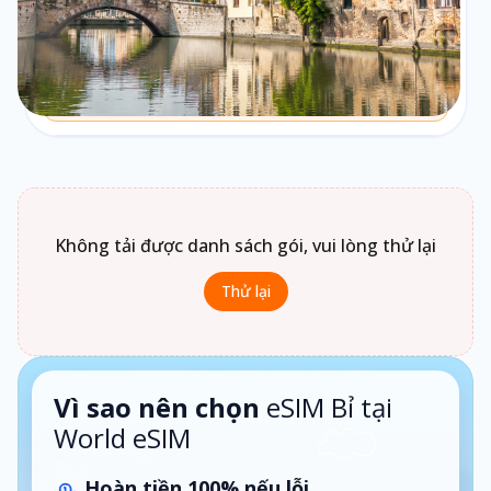
Theo ngày
Chưa biết chọn loại gói nào?
Bấm vào
Loại gói
để xem gợi ý phù hợp theo nhu cầu sử
dụng.
1 ngày · Theo ngày
Không tải được danh sách gói, vui lòng thử lại
Thử lại
Vì sao nên chọn
eSIM Bỉ tại
World eSIM
Hoàn tiền 100% nếu lỗi