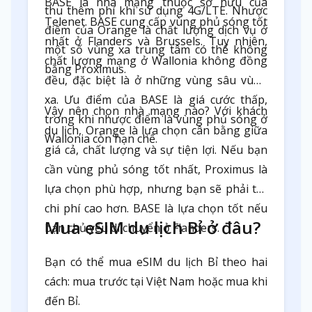
BASE là nhà mạng thuộc sở hữu của
thu thêm phí khi sử dụng 4G/LTE. Nhược
Telenet. BASE cung cấp vùng phủ sóng tốt
điểm của Orange là chất lượng dịch vụ ở
nhất ở Flanders và Brussels. Tuy nhiên,
một số vùng xa trung tâm có thể không
chất lượng mạng ở Wallonia không đồng
bằng Proximus.
đều, đặc biệt là ở những vùng sâu vùng
xa. Ưu điểm của BASE là giá cước thấp,
Vậy nên chọn nhà mạng nào? Với khách
trong khi nhược điểm là vùng phủ sóng ở
du lịch, Orange là lựa chọn cân bằng giữa
Wallonia còn hạn chế.
giá cả, chất lượng và sự tiện lợi. Nếu bạn
cần vùng phủ sóng tốt nhất, Proximus là
lựa chọn phù hợp, nhưng bạn sẽ phải trả
chi phí cao hơn. BASE là lựa chọn tốt nếu
Mua eSIM du lịch Bỉ ở đâu?
bạn chủ yếu di chuyển ở Flanders.
Bạn có thể mua eSIM du lịch Bỉ theo hai
cách: mua trước tại Việt Nam hoặc mua khi
đến Bỉ.