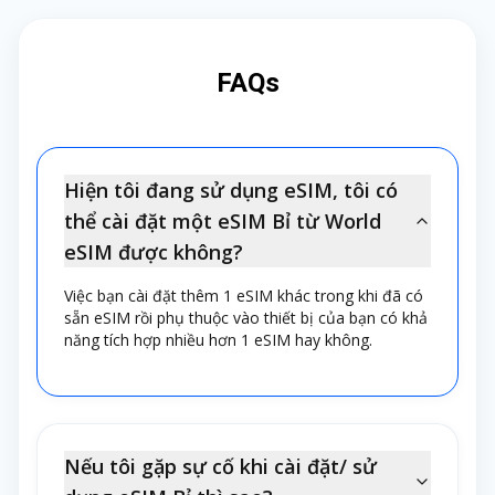
Một số trạm xăng và chuỗi cửa hàng
tiện lợi lớn cũng bán eSIM trả trước.
FAQs
Tuy nhiên, bạn sẽ cần tự nạp tiền và
kích hoạt gói cước. Nếu muốn chủ
động và tiết kiệm thời gian, bạn nên
mua eSIM trước tại Việt Nam. Nếu
Hiện tôi đang sử dụng eSIM, tôi có
muốn so sánh nhiều lựa chọn tại chỗ,
thể cài đặt một eSIM Bỉ từ World
bạn có thể mua eSIM khi đến Bỉ.
eSIM được không?
Việc bạn cài đặt thêm 1 eSIM khác trong khi đã có
sẵn eSIM rồi phụ thuộc vào thiết bị của bạn có khả
năng tích hợp nhiều hơn 1 eSIM hay không.
Nếu tôi gặp sự cố khi cài đặt/ sử