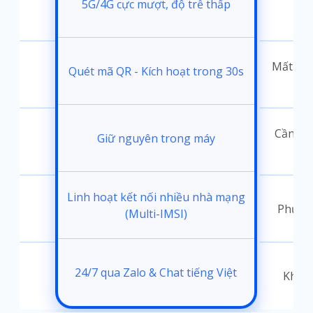
5G/4G cực mượt, độ trễ thấp
i
Mất 30-
Quét mã QR - Kích hoạt trong 30s
đặt
Cần thá
Giữ nguyên trong máy
ốc
Linh hoạt kết nối nhiều nhà mạng
Phụ th
(Multi-IMSI)
24/7 qua Zalo & Chat tiếng Việt
t
Không