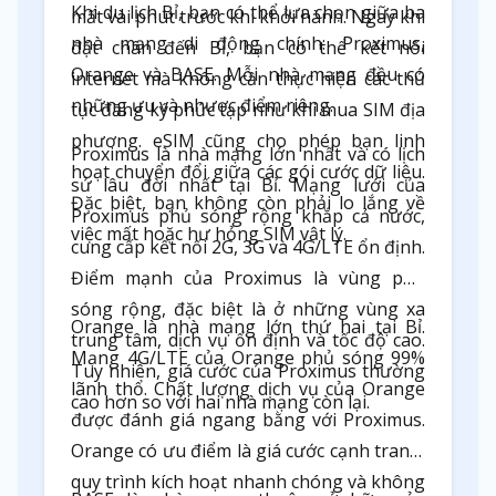
Khi du lịch Bỉ, bạn có thể lựa chọn giữa ba
mất vài phút trước khi khởi hành. Ngay khi
nhà mạng di động chính: Proximus,
đặt chân đến Bỉ, bạn có thể kết nối
Orange và BASE. Mỗi nhà mạng đều có
internet mà không cần thực hiện các thủ
những ưu và nhược điểm riêng.
tục đăng ký phức tạp như khi mua SIM địa
phương. eSIM cũng cho phép bạn linh
Proximus là nhà mạng lớn nhất và có lịch
hoạt chuyển đổi giữa các gói cước dữ liệu.
sử lâu đời nhất tại Bỉ. Mạng lưới của
Đặc biệt, bạn không còn phải lo lắng về
Proximus phủ sóng rộng khắp cả nước,
việc mất hoặc hư hỏng SIM vật lý.
cung cấp kết nối 2G, 3G và 4G/LTE ổn định.
Điểm mạnh của Proximus là vùng phủ
sóng rộng, đặc biệt là ở những vùng xa
Orange là nhà mạng lớn thứ hai tại Bỉ.
trung tâm, dịch vụ ổn định và tốc độ cao.
Mạng 4G/LTE của Orange phủ sóng 99%
Tuy nhiên, giá cước của Proximus thường
lãnh thổ. Chất lượng dịch vụ của Orange
cao hơn so với hai nhà mạng còn lại.
được đánh giá ngang bằng với Proximus.
Orange có ưu điểm là giá cước cạnh tranh,
quy trình kích hoạt nhanh chóng và không