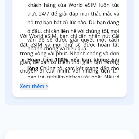
khách hàng của World eSIM luôn túc
trực 24/7 để giải đáp mọi thắc mắc và
hỗ trợ bạn bất cứ lúc nào. Dù bạn đang
ở đâu, chỉ cần liên hệ với chúng tôi, mọi
Với World eSIM, bạn chỉ cần nhấn nút Cài
vấn đề sẽ được giải quyết một cách
đặt eSIM và mọi thứ sẽ được hoàn tất
nhanh chóng và hiệu quả.
trong vòng vài phút. Nhanh chóng và đơn
Hoàn tiền 100% nếu bạn không hài
giản, để bạn có thêm thời gian tận hưởng
lòng
Chúng tôi cam kết mang đến cho
chuyến đi của mình. Với những tiện ích
bạn trải nghiệm dịch vụ tốt nhất. Nếu vì
vượt trội và giá cả phải chăng,
eSIM du
bất kỳ lý do gì mà bạn không hài lòng,
Xem thêm >
lịch đảo Síp
chính là giải pháp hoàn hảo
World eSIM sẽ hoàn tiền 100% mà
để bạn luôn kết nối internet mọi lúc mọi
không yêu cầu bất kỳ điều kiện nào. Sự
nơi, chia sẻ những khoảnh khắc đáng nhớ
hài lòng của bạn là ưu tiên hàng đầu
và tận hưởng trọn vẹn kỳ nghỉ của mình
của chúng tôi.
mà không lo về chi phí. Còn chần chừ gì
nữa, hãy đặt mua eSIM tại
Tự động chuyển đổi mạng thông
World eSIM