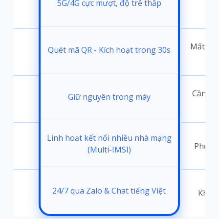
5G/4G cực mượt, độ trễ thấp
i
Mất 30-
Quét mã QR - Kích hoạt trong 30s
đặt
Cần thá
Giữ nguyên trong máy
ốc
Linh hoạt kết nối nhiều nhà mạng
Phụ th
(Multi-IMSI)
24/7 qua Zalo & Chat tiếng Việt
t
Không