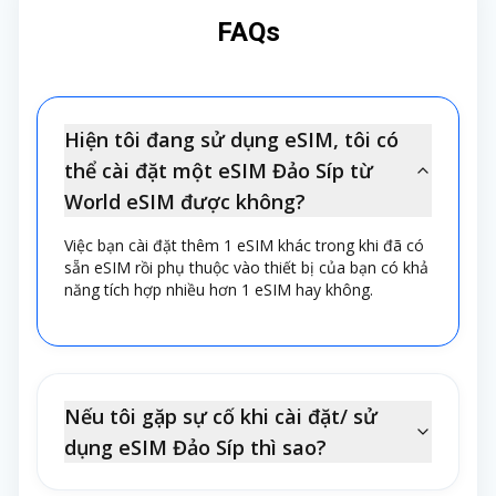
ngay hôm nay và sẵn sàng cho chuyến
minh
Bạn muốn luôn được kết nối với
FAQs
phiêu lưu đến đảo Síp xinh đẹp!
mạng 5G tốc độ cao? World eSIM sẽ tự
động chuyển đổi mạng cho bạn ngay
khi phát hiện có nhà mạng di động
khác cung cấp 5G. Bạn sẽ luôn được
Hiện tôi đang sử dụng eSIM, tôi có
tận hưởng tốc độ internet nhanh nhất
thể cài đặt một eSIM Đảo Síp từ
mà không cần phải thao tác thủ công.
World eSIM được không?
VPN miễn phí, truy cập không giới
Việc bạn cài đặt thêm 1 eSIM khác trong khi đã có
hạn
Với VPN miễn phí tích hợp sẵn,
sẵn eSIM rồi phụ thuộc vào thiết bị của bạn có khả
năng tích hợp nhiều hơn 1 eSIM hay không.
bạn có thể thoải mái truy cập các dịch
vụ yêu thích của mình mọi lúc mọi nơi,
không lo bị chặn. Tận hưởng thế giới
internet không giới hạn cùng World
Nếu tôi gặp sự cố khi cài đặt/ sử
eSIM!
dụng eSIM Đảo Síp thì sao?
Dễ dàng chia sẻ kết nối với chế độ
điểm phát sóng
Bạn cần kết nối