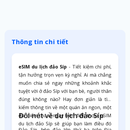
Thông tin chi tiết
eSIM du lịch đảo Síp
- Tiết kiệm chi phí,
tận hưởng trọn vẹn kỳ nghỉ. Ai mà chẳng
muốn chia sẻ ngay những khoảnh khắc
tuyệt vời ở đảo Síp với bạn bè, người thân
đúng không nào? Hay đơn giản là tìm
kiếm thông tin về một quán ăn ngon, một
Đôi nét về du lịch đảo Síp
địa điểm thú vị ngay trên điện thoại. eSIM
du lịch đảo Síp sẽ giúp bạn làm điều đó
Đảo Síp, hòn đảo lớn thứ ba trên Địa