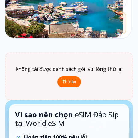
Theo ngày
Chưa biết chọn loại gói nào?
Bấm vào
Loại gói
để xem gợi ý phù hợp theo nhu cầu sử
dụng.
1 ngày · Theo ngày
Không tải được danh sách gói, vui lòng thử lại
Thử lại
Vì sao nên chọn
eSIM Đảo Síp
tại World eSIM
Hoàn tiền 100% nếu lỗi