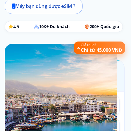
Máy bạn dùng được eSIM ?
10K+ Du khách
200+ Quốc gia
4.9
Giá ưu đãi
🔥
Chỉ từ 45.000 VNĐ
Chọn gói eSIM phù hợp
Các bước đơn giản để chọn đúng gói cần dùng
Bộ lọc:
1 ngày
•
Theo ngày
Số ngày
1
1
ngày
Loại gói
2