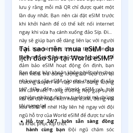
lưu ý rằng mỗi mã QR chỉ được quét một
lần duy nhất. Bạn nên cài đặt eSIM trước
khi khởi hành để có thể kết nối internet
ngay khi vừa hạ cánh xuống đảo Síp. Điều
này sẽ giúp bạn dễ dàng liên lạc với người
Tại sao nên mua eSIM du
thân, bạn bè, hoặc tra cứu thông tin cần
lịch đảo Síp tại World eSIM?
thiết một cách nhanh chóng. Ngoài ra, để
đảm bảo eSIM hoạt động ổn định, bạn
Bạn đang băn khoăn không biết nên chọn
nên kiểm tra dung lượng dữ liệu còn lại
nhà cung cấp eSIM nào cho chuyến đi sắp
thường xuyên và nạp thêm dung lượng
tới? Hãy đến với World eSIM và trải
khi cần thiết. Trong trường hợp gặp sự cố
nghiệm những dịch vụ tuyệt vời mà chúng
khi cài đặt hoặc kích hoạt eSIM, đừng vội
tôi mang lại!
xóa eSIM đi nhé! Hãy liên hệ ngay với đội
ngũ hỗ trợ của World eSIM để được tư vấn
Hỗ trợ 24/7, luôn sẵn sàng đồng
và khắc phục kịp thời.
hành cùng bạn
Đội ngũ chăm sóc