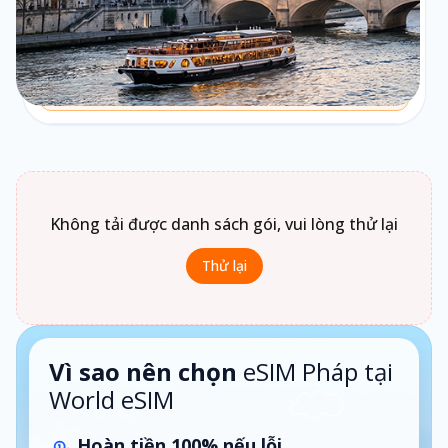
Theo ngày
Chưa biết chọn loại gói nào?
Bấm vào
Loại gói
để xem gợi ý phù hợp theo nhu cầu sử
dụng.
1 ngày · Theo ngày
Không tải được danh sách gói, vui lòng thử lại
Thử lại
Vì sao nên chọn
eSIM Pháp tại
World eSIM
Hoàn tiền 100% nếu lỗi