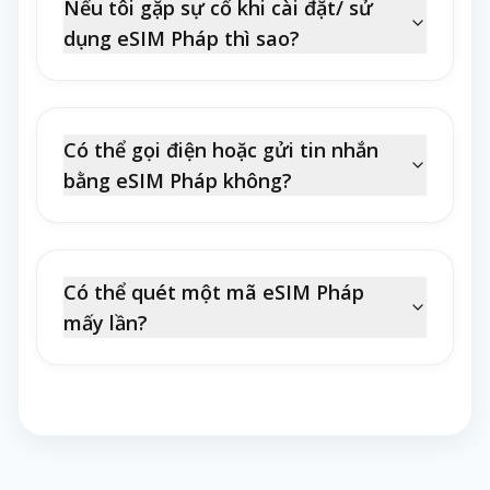
Nếu tôi gặp sự cố khi cài đặt/ sử
Pháp sắp tới. Đừng chần chừ nữa, hãy đặt
dụng eSIM Pháp thì sao?
mua eSIM ngay hôm nay để nhận được
nhiều ưu đãi hấp dẫn từ World eSIM nhé!
Có thể gọi điện hoặc gửi tin nhắn
bằng eSIM Pháp không?
Có thể quét một mã eSIM Pháp
mấy lần?