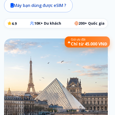
Máy bạn dùng được eSIM ?
10K+ Du khách
200+ Quốc gia
4.9
Giá ưu đãi
🔥
Chỉ từ 45.000 VNĐ
Chọn gói eSIM phù hợp
Các bước đơn giản để chọn đúng gói cần dùng
Bộ lọc:
1 ngày
•
Theo ngày
Số ngày
1
1
ngày
Loại gói
2