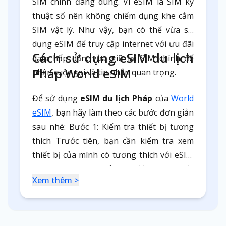
SIM chính đang dùng. Vì eSIM là SIM kỹ
thuật số nên không chiếm dụng khe cắm
SIM vật lý. Như vậy, bạn có thể vừa sử
dụng eSIM để truy cập internet với ưu đãi
Cách sử dụng eSIM du lịch
data hấp dẫn, vừa giữ lại SIM chính để
Pháp World eSIM
nhận cuộc gọi và tin nhắn quan trọng.
Để sử dụng
eSIM du lịch Pháp
của
World
eSIM
, bạn hãy làm theo các bước đơn giản
sau nhé: Bước 1: Kiểm tra thiết bị tương
thích Trước tiên, bạn cần kiểm tra xem
thiết bị của mình có tương thích với eSIM
hay không. eSIM chỉ hoạt động trên một
Xem thêm >
số thiết bị nhất định đã được mở khóa.
Bước 2: Mua eSIM online Sau khi xác định
thiết bị của bạn hỗ trợ eSIM, hãy truy cập
website của World eSIM để chọn gói eSIM