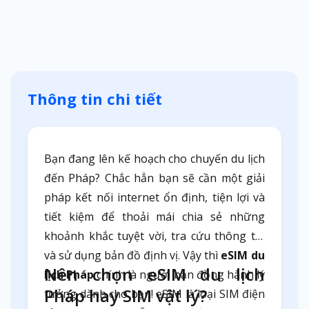
Thông tin chi tiết
Bạn đang lên kế hoạch cho chuyến du lịch
đến Pháp? Chắc hẳn bạn sẽ cần một giải
pháp kết nối internet ổn định, tiện lợi và
tiết kiệm để thoải mái chia sẻ những
khoảnh khắc tuyệt vời, tra cứu thông tin
và sử dụng bản đồ định vị. Vậy thì
eSIM du
Nên chọn eSIM du lịch
lịch Pháp
chính là người bạn đồng hành lý
Pháp hay SIM vật lý?
tưởng dành cho bạn! eSIM là loại SIM điện