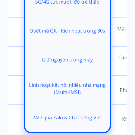
5G/4G cực mượt, độ trễ thấp
i
Mất 30-
Quét mã QR - Kích hoạt trong 30s
đặt
Cần thá
Giữ nguyên trong máy
ốc
Linh hoạt kết nối nhiều nhà mạng
Phụ th
(Multi-IMSI)
24/7 qua Zalo & Chat tiếng Việt
t
Không