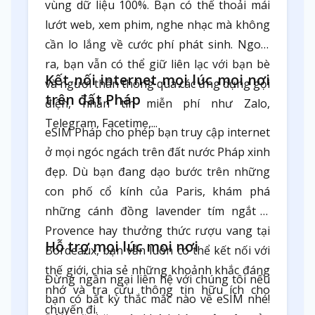
vùng dữ liệu 100%. Bạn có thể thoải mái
lướt web, xem phim, nghe nhạc mà không
cần lo lắng về cước phí phát sinh. Ngoài
ra, bạn vẫn có thể giữ liên lạc với bạn bè
Kết nối internet mọi lúc mọi nơi
và người thân thông qua các ứng dụng gọi
trên đất Pháp
điện, nhắn tin miễn phí như Zalo,
Telegram, Facetime,...
eSIM Pháp cho phép bạn truy cập internet
ở mọi ngóc ngách trên đất nước Pháp xinh
đẹp. Dù bạn đang dạo bước trên những
con phố cổ kính của Paris, khám phá
những cánh đồng lavender tím ngắt ở
Provence hay thưởng thức rượu vang tại
Hỗ trợ mọi lúc mọi nơi
Bordeaux, bạn vẫn luôn có thể kết nối với
thế giới, chia sẻ những khoảnh khắc đáng
Đừng ngần ngại liên hệ với chúng tôi nếu
nhớ và tra cứu thông tin hữu ích cho
bạn có bất kỳ thắc mắc nào về eSIM nhé!
chuyến đi.