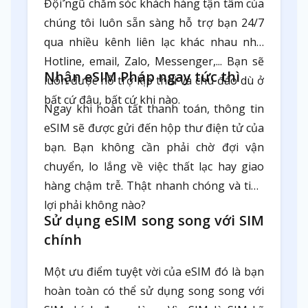
Đội ngũ chăm sóc khách hàng tận tâm của
chúng tôi luôn sẵn sàng hỗ trợ bạn 24/7
qua nhiều kênh liên lạc khác nhau như
Hotline, email, Zalo, Messenger,... Bạn sẽ
Nhận eSIM Pháp ngay tức thì
luôn được hỗ trợ kịp thời và chu đáo dù ở
bất cứ đâu, bất cứ khi nào.
Ngay khi hoàn tất thanh toán, thông tin
eSIM sẽ được gửi đến hộp thư điện tử của
bạn. Bạn không cần phải chờ đợi vận
chuyển, lo lắng về việc thất lạc hay giao
hàng chậm trễ. Thật nhanh chóng và tiện
lợi phải không nào?
Sử dụng eSIM song song với SIM
chính
Một ưu điểm tuyệt vời của eSIM đó là bạn
hoàn toàn có thể sử dụng song song với