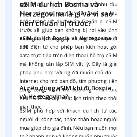
eSIM du lịch Bosnia và
sạn là đủ, nhưng lại phát sinh nhu cầu
Herzegovina là gì và vì sao
dùng internet ngay từ sân bay, ga tàu
hoặc trong lúc di chuyển. Chuẩn bị eSIM
nên chuẩn bị trước?
trước sẽ giúp bạn không bị rơi vào tình
eSIM du lịch Bosnia và Herzegovina
là
huống cần mạng gấp nhưng chưa kịp kết
SIM điện tử cho phép bạn kích hoạt gói
nối.
data trực tiếp trên điện thoại hỗ trợ eSIM
mà không cần lắp SIM vật lý. Đây là giải
pháp phù hợp với người muốn chủ động
internet cho mở bản đồ, tìm phương tiện
Ai nên dùng eSIM khi đi Bosnia
công cộng, kiểm tra booking, nhắn tin,
và Herzegovina?
nhận OTP và cập nhật lịch trình theo thời
gian thực.
eSIM phù hợp với khách du lịch tự túc,
người đi công tác, thăm thân hoặc người
mua giúp cho gia đình. Nếu bạn muốn mọi
thứ nhanh gọn và không muốn phụ thuộc