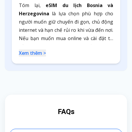
Tóm lại,
eSIM du lịch Bosnia và
Herzegovina
là lựa chọn phù hợp cho
người muốn giữ chuyến đi gọn, chủ động
internet và hạn chế rủi ro khi vừa đến nơi.
Nếu bạn muốn mua online và cài đặt từ
sớm, World eSIM là phương án đáng tham
Xem thêm >
khảo.
FAQs