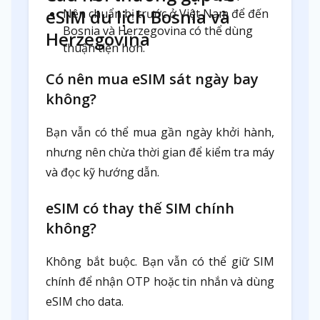
eSIM du lịch Bosnia và
Nên chuẩn bị trước ở Việt Nam để đến
Bosnia và Herzegovina có thể dùng
Herzegovina
thuận tiện hơn.
Có nên mua eSIM sát ngày bay
không?
Bạn vẫn có thể mua gần ngày khởi hành,
nhưng nên chừa thời gian để kiểm tra máy
và đọc kỹ hướng dẫn.
eSIM có thay thế SIM chính
không?
Không bắt buộc. Bạn vẫn có thể giữ SIM
chính để nhận OTP hoặc tin nhắn và dùng
eSIM cho data.