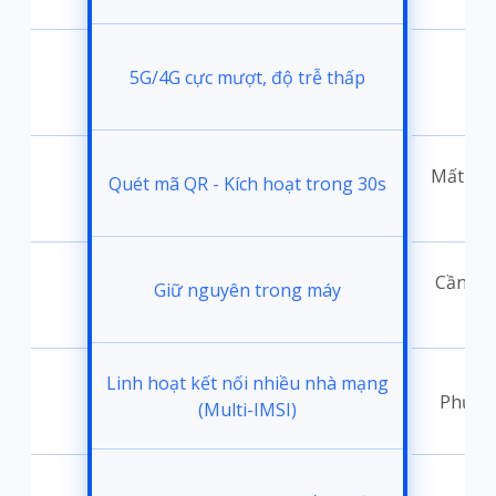
5G/4G cực mượt, độ trễ thấp
i
Mất 30-
Quét mã QR - Kích hoạt trong 30s
đặt
Cần thá
Giữ nguyên trong máy
ốc
Linh hoạt kết nối nhiều nhà mạng
Phụ th
(Multi-IMSI)