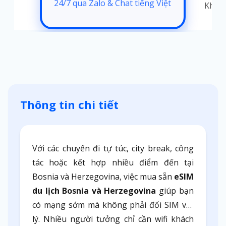
24/7 qua Zalo & Chat tiếng Việt
t
Không
Thông tin chi tiết
Với các chuyến đi tự túc, city break, công
tác hoặc kết hợp nhiều điểm đến tại
Bosnia và Herzegovina, việc mua sẵn
eSIM
du lịch Bosnia và Herzegovina
giúp bạn
có mạng sớm mà không phải đổi SIM vật
lý. Nhiều người tưởng chỉ cần wifi khách