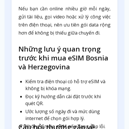
Nếu bạn cần online nhiều giờ mỗi ngày,
gửi tài liệu, gọi video hoặc xử lý công việc
trên điện thoại, nên ưu tiên gói data rộng
hơn để không bị thiếu giữa chuyến đi.
Những lưu ý quan trọng
trước khi mua eSIM Bosnia
và Herzegovina
Kiểm tra điện thoại có hỗ trợ eSIM và
không bị khóa mạng.
Đọc kỹ hướng dẫn cài đặt trước khi
quét QR.
Ước lượng số ngày đi và mức dùng
internet để chọn gói hợp lý.
Câu hỏi thường gặp về
Không tự xóa eSIM nếu đang gặp lỗi.