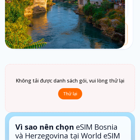
Loại gói
2
Theo ngày
Chưa biết chọn loại gói nào?
Bấm vào
Loại gói
để xem gợi ý phù hợp theo nhu cầu sử
dụng.
1 ngày · Theo ngày
Không tải được danh sách gói, vui lòng thử lại
Thử lại
Vì sao nên chọn
eSIM Bosnia
và Herzegovina tại World eSIM