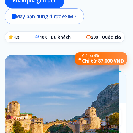
Khám phá gói cước
Máy bạn dùng được eSIM ?
10K+ Du khách
200+ Quốc gia
4.9
Giá ưu đãi
🔥
Chỉ từ 87.000 VNĐ
Chọn gói eSIM phù hợp
Các bước đơn giản để chọn đúng gói cần dùng
Bộ lọc:
1 ngày
•
Theo ngày
Số ngày
1
1
ngày