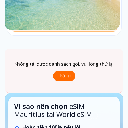
Theo ngày
Chưa biết chọn loại gói nào?
Bấm vào
Loại gói
để xem gợi ý phù hợp theo nhu cầu sử
dụng.
1 ngày · Theo ngày
Không tải được danh sách gói, vui lòng thử lại
Thử lại
Vì sao nên chọn
eSIM
Mauritius tại World eSIM
Hoàn tiền 100% nếu lỗi