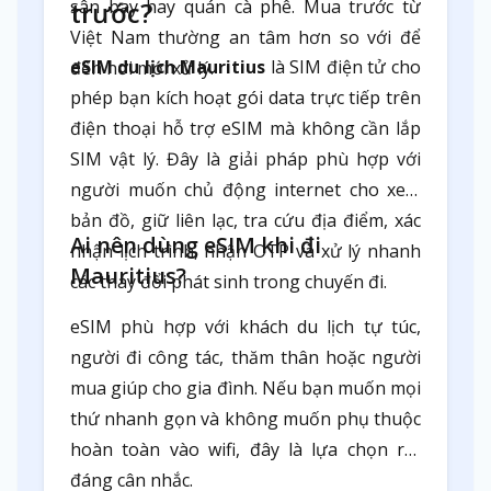
sân bay hay quán cà phê. Mua trước từ
trước?
Việt Nam thường an tâm hơn so với để
eSIM du lịch Mauritius
là SIM điện tử cho
đến nơi mới xử lý.
phép bạn kích hoạt gói data trực tiếp trên
điện thoại hỗ trợ eSIM mà không cần lắp
SIM vật lý. Đây là giải pháp phù hợp với
người muốn chủ động internet cho xem
bản đồ, giữ liên lạc, tra cứu địa điểm, xác
Ai nên dùng eSIM khi đi
nhận lịch trình, nhận OTP và xử lý nhanh
Mauritius?
các thay đổi phát sinh trong chuyến đi.
eSIM phù hợp với khách du lịch tự túc,
người đi công tác, thăm thân hoặc người
mua giúp cho gia đình. Nếu bạn muốn mọi
thứ nhanh gọn và không muốn phụ thuộc
hoàn toàn vào wifi, đây là lựa chọn rất
đáng cân nhắc.