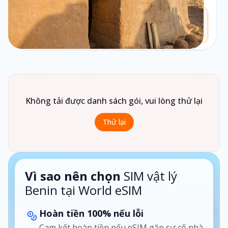
Chưa biết chọn loại gói nào?
Bấm vào
Loại gói
để xem gợi ý phù hợp theo nhu cầu sử
dụng.
1 ngày · Theo ngày
Không tải được danh sách gói, vui lòng thử lại
Thử lại
Vì sao nên chọn
SIM vật lý
Benin tại World eSIM
Hoàn tiền 100% nếu lỗi
Cam kết hoàn tiền nếu eSIM gặp sự cố nhà