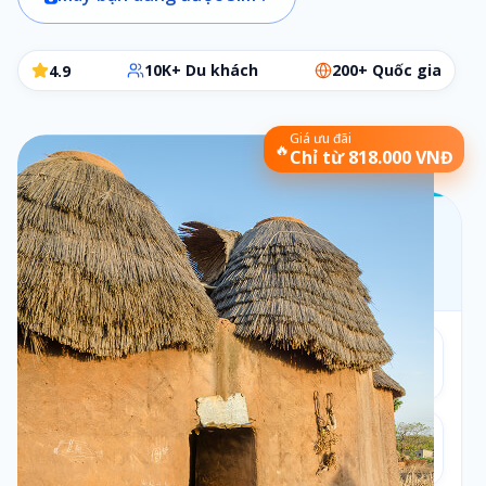
10K+ Du khách
200+ Quốc gia
4.9
Giá ưu đãi
🔥
Chỉ từ 818.000 VNĐ
Chọn gói SIM phù hợp
Các bước đơn giản để chọn đúng gói cần dùng
Bộ lọc:
1 ngày
•
Theo ngày
Số ngày
1
1
ngày
Loại gói
2
Theo ngày