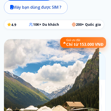
Máy bạn dùng được SIM ?
10K+ Du khách
200+ Quốc gia
4.9
Giá ưu đãi
🔥
Chỉ từ 153.000 VNĐ
Chọn gói SIM phù hợp
Các bước đơn giản để chọn đúng gói cần dùng
Bộ lọc:
1 ngày
•
Theo ngày
Số ngày
1
1
ngày
Loại gói
2