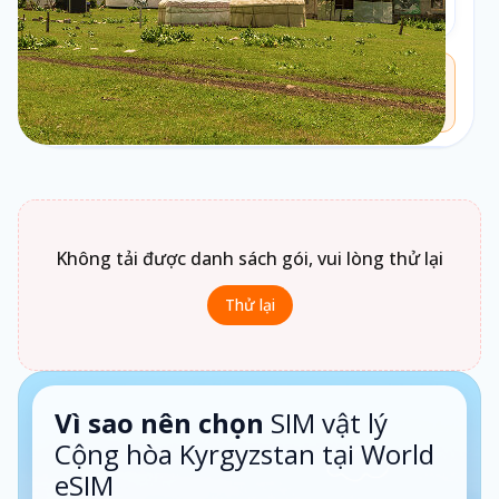
Theo ngày
Chưa biết chọn loại gói nào?
Bấm vào
Loại gói
để xem gợi ý phù hợp theo nhu cầu sử
dụng.
1 ngày · Theo ngày
Không tải được danh sách gói, vui lòng thử lại
Thử lại
Vì sao nên chọn
SIM vật lý
Cộng hòa Kyrgyzstan tại World
eSIM