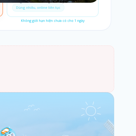
Dùng thoải mái trong cả chuyến đi.
Dùng nhiều, online liên tục
Không giới hạn hiện chưa có cho
1
ngày