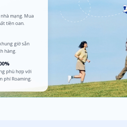
ố nhà mạng. Mua
ất tiền oan.
 khung giờ sẵn
ch hàng.
100%
ng phù hợp với
ốn phí Roaming.