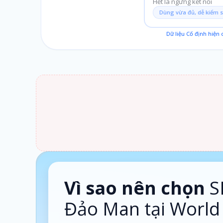
Hết là ngừng kết nối
Dùng vừa đủ, dễ kiểm 
Dữ liệu Cố định hiện
1 ngày · Theo ngày
Vì sao nên chọn
S
Đảo Man tại World