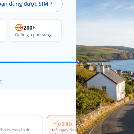
ạn dùng được SIM ?
200+
Quốc gia phủ sóng
g
Dữ liệu Theo ngày
ho cả chuyến đi.
Mỗi ngày được cấp lại dung lượng mới.