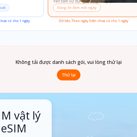
Yên tâm sử dụng, không lo ngày sau
soát
Dùng ổn định mỗi ngày
 chưa có cho
1
ngày
Dữ liệu Theo ngày hiện chưa có cho
1
ngày
Không tải được danh sách gói, vui lòng thử lại
Thử lại
IM vật lý
 eSIM