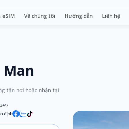
 eSIM
Về chúng tôi
Hướng dẫn
Liên hệ
o Man
ng tận nơi hoặc nhận tại
 24/7
n định