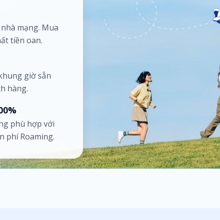
ố nhà mạng. Mua
ất tiền oan.
 khung giờ sẵn
ch hàng.
100%
ng phù hợp với
ốn phí Roaming.