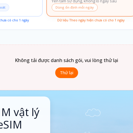
Yên tâm sử dụng, không lo ngày sau
soát
Dùng ổn định mỗi ngày
 chưa có cho
1
ngày
Dữ liệu Theo ngày hiện chưa có cho
1
ngày
Không tải được danh sách gói, vui lòng thử lại
Thử lại
IM vật lý
 eSIM