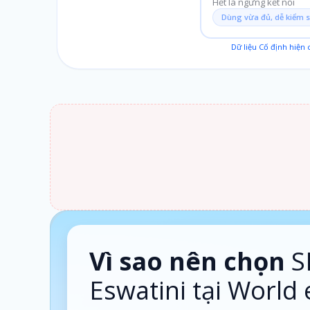
Hết là ngừng kết nối
Dùng vừa đủ, dễ kiểm 
Dữ liệu Cố định hiện
1 ngày · Theo ngày
Vì sao nên chọn
S
Eswatini tại World