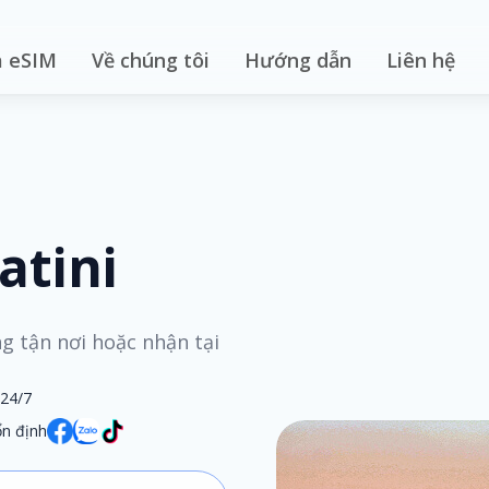
 eSIM
Về chúng tôi
Hướng dẫn
Liên hệ
atini
ng tận nơi hoặc nhận tại
 24/7
n định