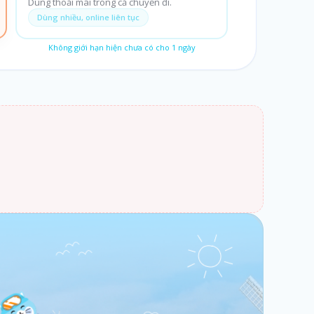
Dùng thoải mái trong cả chuyến đi.
Dùng nhiều, online liên tục
Không giới hạn hiện chưa có cho
1
ngày