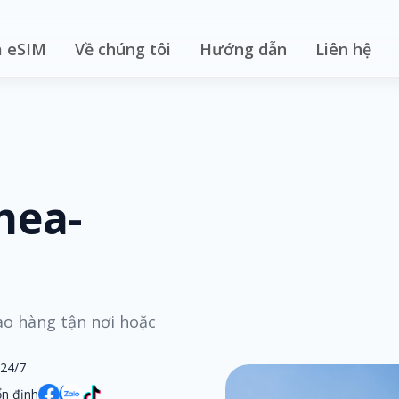
 eSIM
Về chúng tôi
Hướng dẫn
Liên hệ
nea-
iao hàng tận nơi hoặc
 24/7
n định