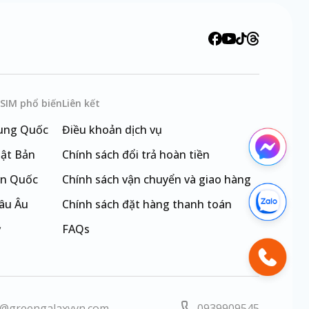
eSIM phổ biến
Liên kết
ung Quốc
Điều khoản dịch vụ
ật Bản
Chính sách đổi trả hoàn tiền
n Quốc
Chính sách vận chuyển và giao hàng
âu Âu
Chính sách đặt hàng thanh toán
ỹ
FAQs
i Loan
@greengalaxyvn.com
0939909545