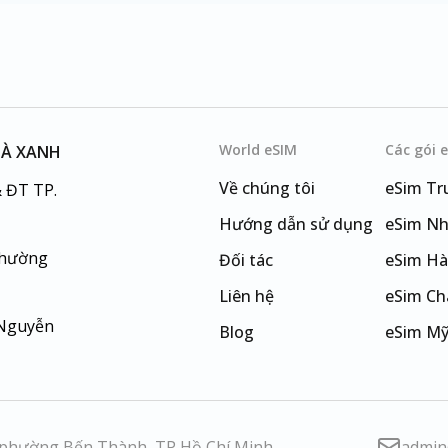
World eSIM
Các gói 
HÀ XANH
Về chúng tôi
eSim
Tr
 ĐT TP.
Hướng dẫn sử dụng
eSim
Nh
Phường
Đối tác
eSim
Hà
Liên hệ
eSim
Ch
 Nguyễn
Blog
eSim
M
eSim
Đà
 phường Bến Thành, TP Hồ Chí Minh
admin