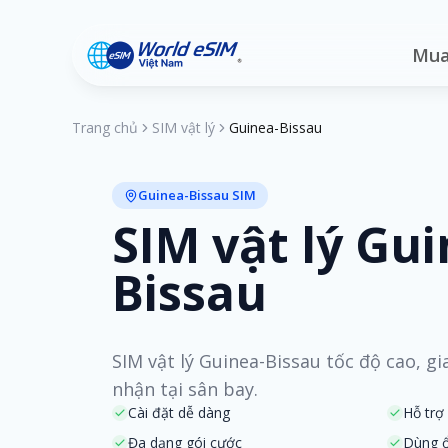
Mua
Trang chủ
SIM vật lý
Guinea-Bissau
Guinea-Bissau SIM
SIM vật lý Gui
Bissau
SIM vật lý Guinea-Bissau tốc độ cao, g
nhận tại sân bay.
Cài đặt dễ dàng
Hỗ trợ
Đa dạng gói cước
Dùng ổ