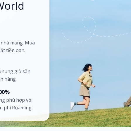
World
ố nhà mạng. Mua
ất tiền oan.
 khung giờ sẵn
ch hàng.
100%
ng phù hợp với
ốn phí Roaming.