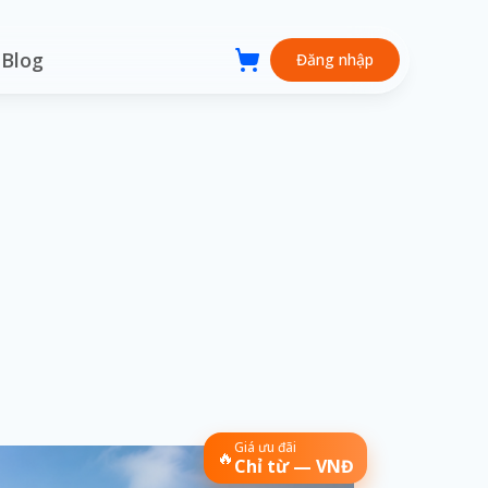
Blog
Đăng nhập
Giá ưu đãi
🔥
Chỉ từ — VNĐ