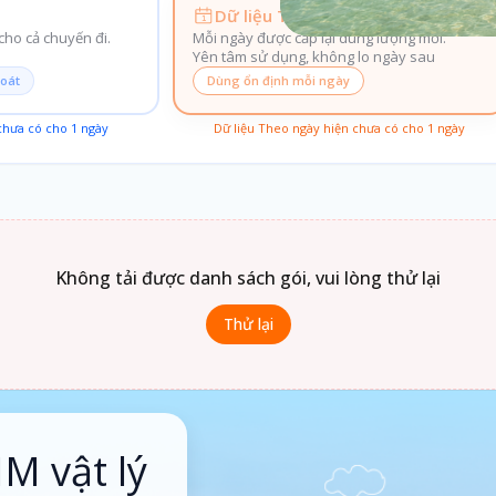
Dữ liệu Theo ngày
ho cả chuyến đi.
Mỗi ngày được cấp lại dung lượng mới.
Yên tâm sử dụng, không lo ngày sau
soát
Dùng ổn định mỗi ngày
 chưa có cho
1
ngày
Dữ liệu Theo ngày hiện chưa có cho
1
ngày
Không tải được danh sách gói, vui lòng thử lại
Thử lại
IM vật lý