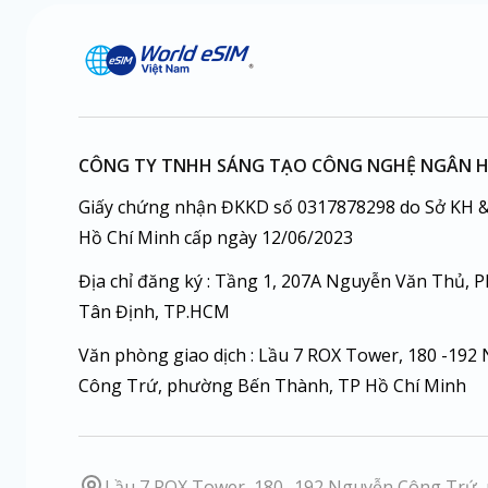
CÔNG TY TNHH SÁNG TẠO CÔNG NGHỆ NGÂN 
Giấy chứng nhận ĐKKD số 0317878298 do Sở KH &
Hồ Chí Minh cấp ngày 12/06/2023
Địa chỉ đăng ký : Tầng 1, 207A Nguyễn Văn Thủ, 
Tân Định, TP.HCM
Văn phòng giao dịch : Lầu 7 ROX Tower, 180 -192
Công Trứ, phường Bến Thành, TP Hồ Chí Minh
Lầu 7 ROX Tower, 180 -192 Nguyễn Công Trứ,