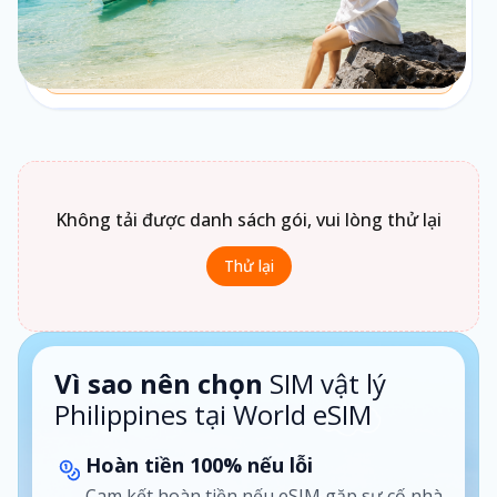
Chưa biết chọn loại gói nào?
Bấm vào
Loại gói
để xem gợi ý phù hợp theo nhu cầu sử
dụng.
1 ngày · Theo ngày
Không tải được danh sách gói, vui lòng thử lại
Thử lại
Vì sao nên chọn
SIM vật lý
Philippines tại World eSIM
Hoàn tiền 100% nếu lỗi
Cam kết hoàn tiền nếu eSIM gặp sự cố nhà