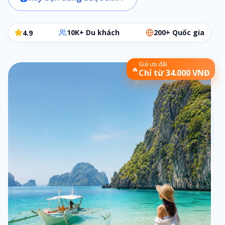
10K+ Du khách
200+ Quốc gia
4.9
Giá ưu đãi
🔥
Chỉ từ 34.000 VNĐ
Chọn gói SIM phù hợp
Các bước đơn giản để chọn đúng gói cần dùng
Bộ lọc:
1 ngày
•
Theo ngày
Số ngày
1
1
ngày
Loại gói
2
Theo ngày